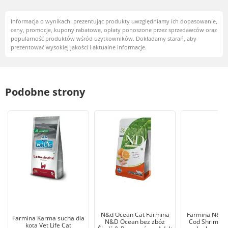
Informacja o wynikach: prezentując produkty uwzględniamy ich dopasowanie,
ceny, promocje, kupony rabatowe, opłaty ponoszone przez sprzedawców oraz
popularność produktów wśród użytkowników. Dokładamy starań, aby
prezentować wysokiej jakości i aktualne informacje.
Podobne strony
N&d Ocean Cat Farmina
Farmina N&D 
Farmina Karma sucha dla
N&D Ocean bez zbóż
Cod Shrimp&P
kota Vet Life Cat