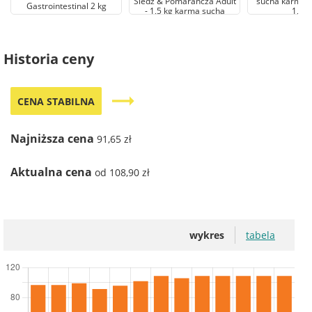
Śledź & Pomarańcza Adult
sucha karma dl
Gastrointestinal 2 kg
- 1,5 kg karma sucha
1,5 k
Historia ceny
trending_flat
CENA STABILNA
Najniższa cena
91,65 zł
Aktualna cena
od 108,90 zł
wykres
tabela