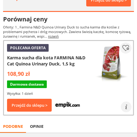
Przejdź do sklepu >
Porównaj ceny
Oferty: 1
, Farmina N&D Quinoa Urinary Duck to sucha karma dla kotów z
problemami pęcherza i dróg moczowych. Zawiera świeżą kaczkę, komosę ryżową,
żurawinę i rumianek, wspi...
rozwiń
POLECANA OFERTA
Karma sucha dla kota FARMINA N&D
Cat Quinoa Urinary Duck, 1,5 kg
108,90 zł
Darmowa dostawa
Wysyłka: 1 dzień
Przejdź do sklepu >
PODOBNE
OPINIE