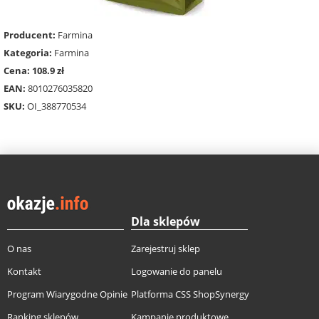
Producent:
Farmina
Kategoria:
Farmina
Cena: 108.9 zł
EAN:
8010276035820
SKU:
OI_388770534
Dla sklepów
O nas
Zarejestruj sklep
Kontakt
Logowanie do panelu
Program Wiarygodne Opinie
Platforma CSS ShopSynergy
Ranking sklepów
Kampanie produktowe