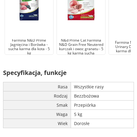
Farmina N&D Prime
N&d Prime Cat Farmina
Farmina N&
Jagnięcina i Borówka -
N&D Grain Free Neutered
Urinary Duck
sucha karma dla kota - 5
kurczak i owoc granatu - 5
karma dla ko
kg
kg karma sucha
Specyfikacja, funkcje
Rasa
Wszystkie rasy
Rodzaj
Bezzbożowa
Smak
Przepiórka
Waga
5 kg
Wiek
Dorosłe