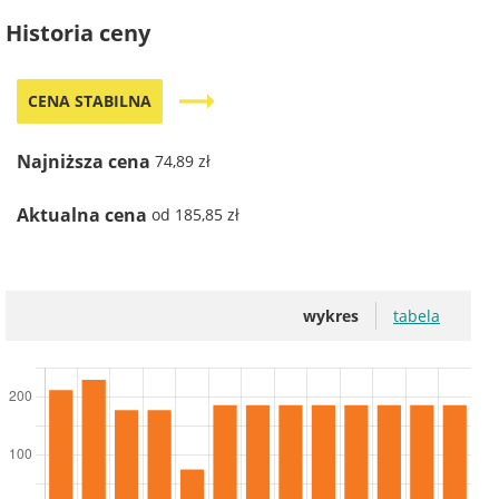
Historia ceny
trending_flat
CENA STABILNA
Najniższa cena
74,89 zł
Aktualna cena
od 185,85 zł
wykres
tabela