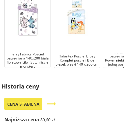
Herding P
Jerry Fabrics Pościel
Halantex Pościel Bluey
bawełniana 
bawełniana 140x200 biała
Komplet pościeli Blue
Rower niebiesk
fioletowa Lilo i Stitch liście
piesek pieski 140 x 200 cm
jedną poszew
monstery
H23
Historia ceny
trending_flat
CENA STABILNA
Najniższa cena
89,60 zł