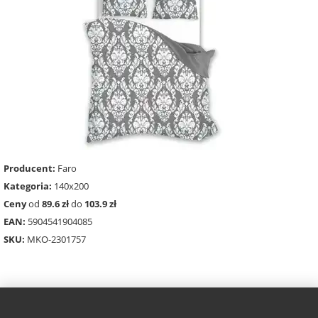
Producent:
Faro
Kategoria:
140x200
Ceny
od
89.6 zł
do
103.9 zł
EAN:
5904541904085
SKU:
MKO-2301757