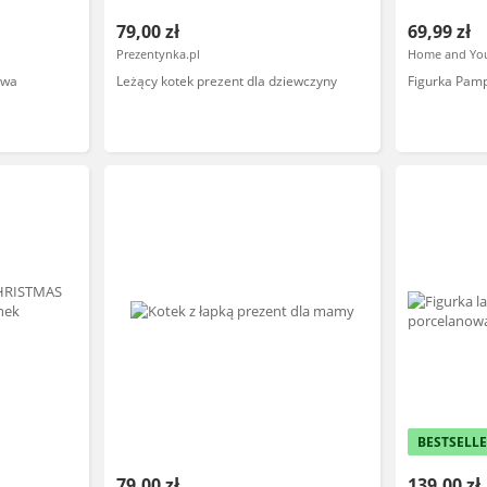
79,00 zł
69,99 zł
Prezentynka.pl
Home and Yo
owa
Leżący kotek prezent dla dziewczyny
Figurka Pam
BESTSELL
79,00 zł
139,00 zł