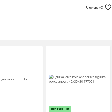
Ulubione (
0
)
BESTSELLER