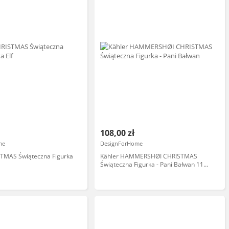
108,00 zł
me
DesignForHome
STMAS Świąteczna Figurka
Kähler HAMMERSHØI CHRISTMAS
Świąteczna Figurka - Pani Bałwan 11
cm