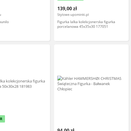
139,00 zł
u
Stylowe-upominki.pl
punilo
Figurka lalka kolekcjonerska figurka
porcelanowa 45x35x30 177051
ER
94,00 zł