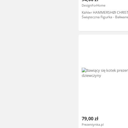
DesignForHome
Kähler HAMMERSHØI CHRIS
Świąteczna Figurka - Bałwan
Dziewczynka 8 cm
79,00 zł
Prezentynka.pl