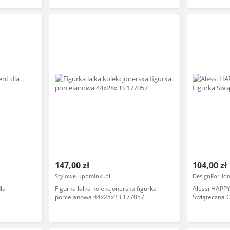
147,00 zł
104,00 zł
Stylowe-upominki.pl
DesignForHo
la
Figurka lalka kolekcjonerska figurka
Alessi HAPP
porcelanowa 44x28x33 177057
Świąteczna C