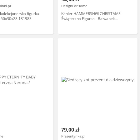
inki.pl
DesignForHome
 kolekcjonerska figurka
Kähler HAMMERSHØI CHRISTMAS
 50x30x28 181983
Świąteczna Figurka - Bałwanek
Chłopiec 9 cm
79,00 zł
me
Prezentynka.pl