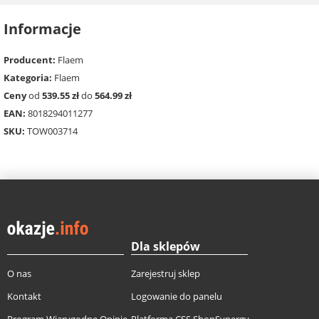
Informacje
Producent:
Flaem
Kategoria:
Flaem
Ceny
od
539.55 zł
do
564.99 zł
EAN:
8018294011277
SKU:
TOW003714
Dla sklepów
O nas
Zarejestruj sklep
Kontakt
Logowanie do panelu
Program Wiarygodne Opinie
Platforma CSS ShopSynergy