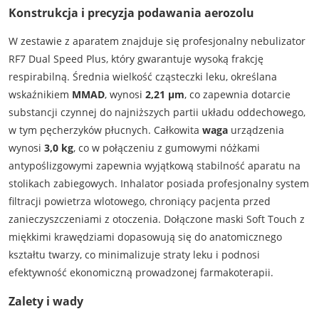
Konstrukcja i precyzja podawania aerozolu
W zestawie z aparatem znajduje się profesjonalny nebulizator
RF7 Dual Speed Plus, który gwarantuje wysoką frakcję
respirabilną. Średnia wielkość cząsteczki leku, określana
wskaźnikiem
MMAD
, wynosi
2,21 µm
, co zapewnia dotarcie
substancji czynnej do najniższych partii układu oddechowego,
w tym pęcherzyków płucnych. Całkowita
waga
urządzenia
wynosi
3,0 kg
, co w połączeniu z gumowymi nóżkami
antypoślizgowymi zapewnia wyjątkową stabilność aparatu na
stolikach zabiegowych. Inhalator posiada profesjonalny system
filtracji powietrza wlotowego, chroniący pacjenta przed
zanieczyszczeniami z otoczenia. Dołączone maski Soft Touch z
miękkimi krawędziami dopasowują się do anatomicznego
kształtu twarzy, co minimalizuje straty leku i podnosi
efektywność ekonomiczną prowadzonej farmakoterapii.
Zalety i wady