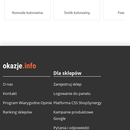
Komoda kolonialna
Stolik kolonialny
Fotel r
Dla sklepów
O nas
Zarejestruj sklep
Kontakt
Logowanie do panelu
Program Wiarygodne Opinie
Platforma CSS ShopSynergy
Ranking sklepów
Kampanie produktowe
Google
Pytania i odpowiedzi