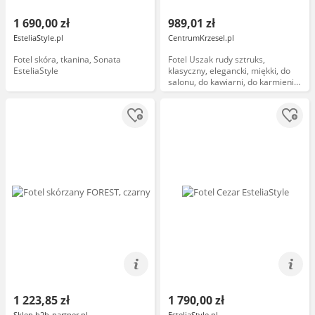
1 690,00 zł
989,01 zł
EsteliaStyle.pl
CentrumKrzesel.pl
Fotel skóra, tkanina, Sonata
Fotel Uszak rudy sztruks,
EsteliaStyle
klasyczny, elegancki, miękki, do
salonu, do kawiarni, do karmienia
piersią
1 223,85 zł
1 790,00 zł
Sklep b2b-partner.pl
EsteliaStyle.pl