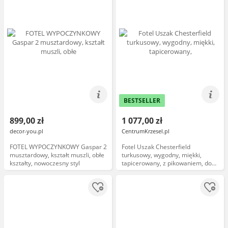
BESTSELLER
899,00 zł
1 077,00 zł
decor-you.pl
CentrumKrzesel.pl
FOTEL WYPOCZYNKOWY Gaspar 2
Fotel Uszak Chesterfield
musztardowy, kształt muszli, obłe
turkusowy, wygodny, miękki,
kształty, nowoczesny styl
tapicerowany, z pikowaniem, do
salonu, do kawiarni, klasyczny