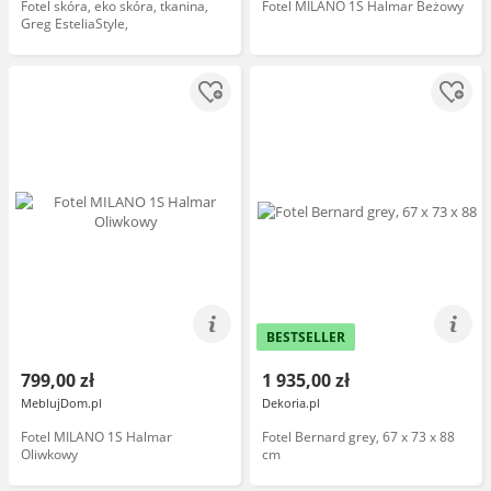
Fotel skóra, eko skóra, tkanina,
Fotel MILANO 1S Halmar Beżowy
Greg EsteliaStyle,
BESTSELLER
799,00 zł
1 935,00 zł
MeblujDom.pl
Dekoria.pl
Fotel MILANO 1S Halmar
Fotel Bernard grey, 67 x 73 x 88
Oliwkowy
cm