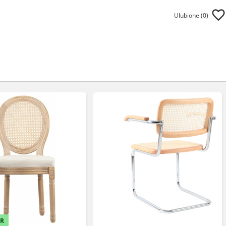
Ulubione (
0
)
ER