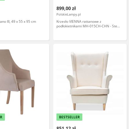
899,00 zł
PolskieLampy.pl
iano III, 49 x 55 x 95 cm
Krzesło VIENNA rattanowe z
podłokietnikami MH-015CH-CHN - Step
Into Design
ER
BESTSELLER
851,12 zł