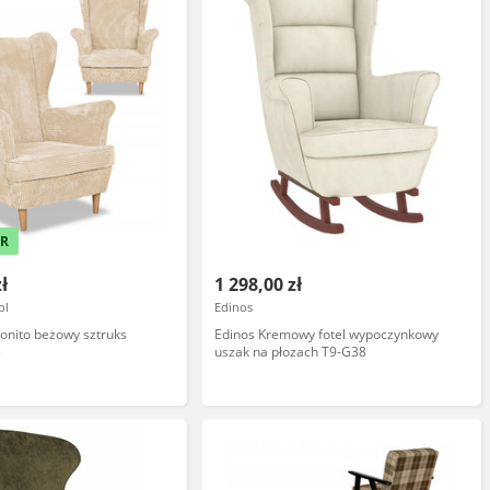
ER
zł
1 298,00 zł
pl
Edinos
Bonito beżowy sztruks
Edinos Kremowy fotel wypoczynkowy
e
uszak na płozach T9-G38