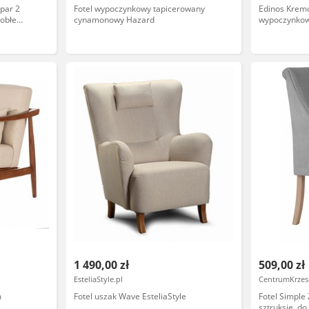
par 2
Fotel wypoczynkowy tapicerowany
Edinos Kremo
 obłe
cynamonowy Hazard
wypoczynkow
1 490,00 zł
509,00 zł
EsteliaStyle.pl
CentrumKrzese
m
Fotel uszak Wave EsteliaStyle
Fotel Simple
sztruksie, do