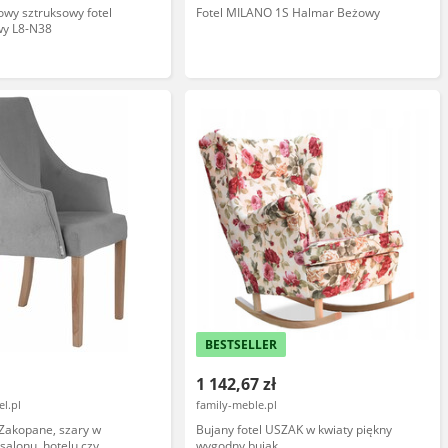
wy sztruksowy fotel
Fotel MILANO 1S Halmar Beżowy
y L8-N38
BESTSELLER
1 142,67 zł
l.pl
family-meble.pl
 Zakopane, szary w
Bujany fotel USZAK w kwiaty piękny
 salonu, hotelu czy
wygodny bujak