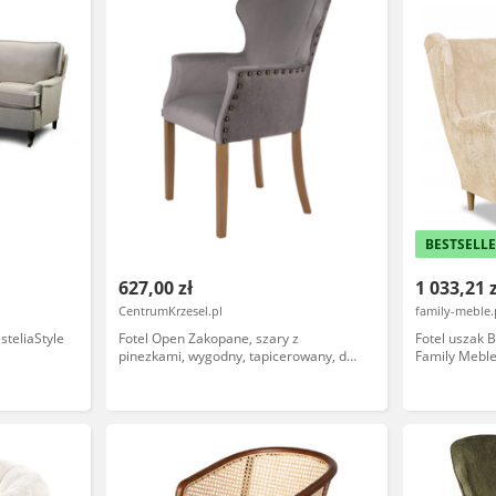
BESTSELL
627,00 zł
1 033,21 
CentrumKrzesel.pl
family-meble.
steliaStyle
Fotel Open Zakopane, szary z
Fotel uszak 
pinezkami, wygodny, tapicerowany, do
Family Mebl
salonu, do hotelu, klasyczny,
nowoczesny