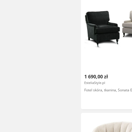
1 690,00 zł
EsteliaStyle.pl
Fotel skóra, tkanina, Sonata E