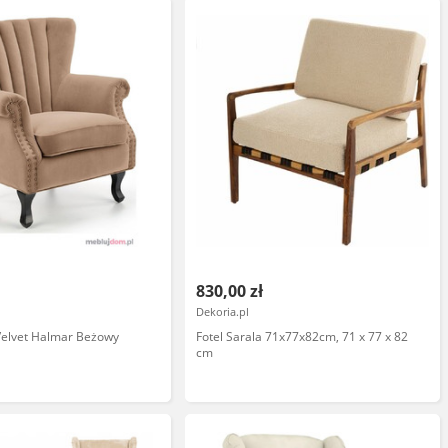
830,00 zł
l
Dekoria.pl
Velvet Halmar Beżowy
Fotel Sarala 71x77x82cm, 71 x 77 x 82
cm