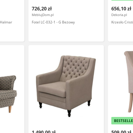
726,20 zł
656,10 zł
MeblujDom.pl
Dekoria.pl
 Halmar
Fotel LC-032-1 - G Beżowy
Krzesło Crist
BESTSELL
1 490,00 zł
509,00 zł