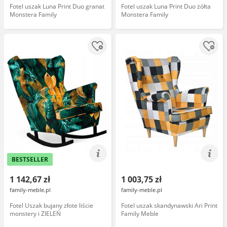
Fotel uszak Luna Print Duo granat
Fotel uszak Luna Print Duo żółta
Monstera Family
Monstera Family
BESTSELLER
1 142,67 zł
1 003,75 zł
family-meble.pl
family-meble.pl
Fotel Uszak bujany złote liście
Fotel uszak skandynawski Ari Print
monstery i ZIELEŃ
Family Meble