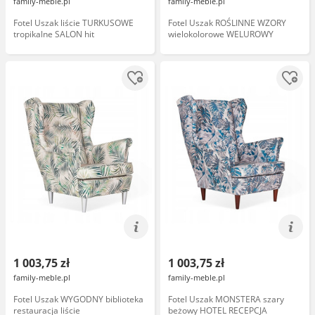
family-meble.pl
family-meble.pl
Fotel Uszak liście TURKUSOWE
Fotel Uszak ROŚLINNE WZORY
tropikalne SALON hit
wielokolorowe WELUROWY
1 003,75 zł
1 003,75 zł
family-meble.pl
family-meble.pl
Fotel Uszak WYGODNY biblioteka
Fotel Uszak MONSTERA szary
restauracja liście
beżowy HOTEL RECEPCJA