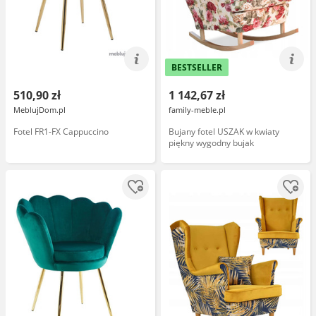
BESTSELLER
510,90 zł
1 142,67 zł
MeblujDom.pl
family-meble.pl
Fotel FR1-FX Cappuccino
Bujany fotel USZAK w kwiaty
piękny wygodny bujak