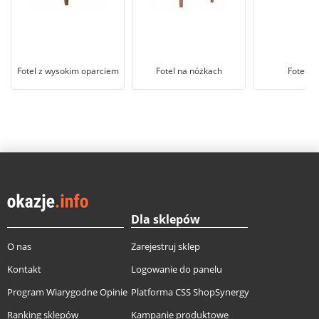
Fotel z wysokim oparciem
Fotel na nóżkach
Fotel u
Dla sklepów
O nas
Zarejestruj sklep
Kontakt
Logowanie do panelu
Program Wiarygodne Opinie
Platforma CSS ShopSynergy
Ranking sklepów
Kampanie produktowe