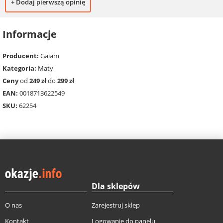
+ Dodaj pierwszą opinię
Informacje
Producent:
Gaiam
Kategoria:
Maty
Ceny
od
249 zł
do
299 zł
EAN:
0018713622549
SKU:
62254
Dla sklepów
O nas
Zarejestruj sklep
Kontakt
Logowanie do panelu