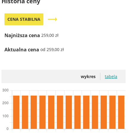
Historia ceny
trending_flat
CENA STABILNA
Najniższa cena
259,00 zł
Aktualna cena
od 259,00 zł
wykres
tabela