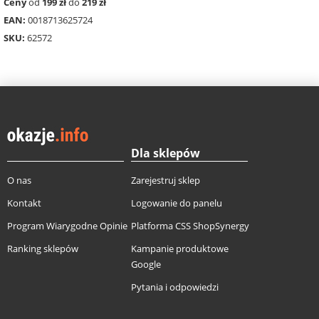
Ceny
od
199 zł
do
219 zł
EAN:
0018713625724
SKU:
62572
Dla sklepów
O nas
Zarejestruj sklep
Kontakt
Logowanie do panelu
Program Wiarygodne Opinie
Platforma CSS ShopSynergy
Ranking sklepów
Kampanie produktowe
Google
Pytania i odpowiedzi