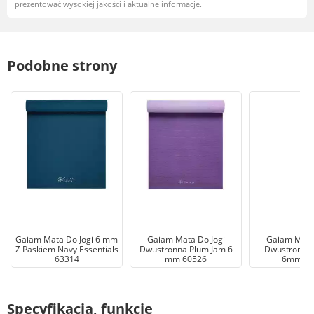
prezentować wysokiej jakości i aktualne informacje.
Podobne strony
Gaiam Mata Do Jogi 6 mm
Gaiam Mata Do Jogi
Gaiam Mata 
Z Paskiem Navy Essentials
Dwustronna Plum Jam 6
Dwustronna I
63314
mm 60526
6mm 61
Specyfikacja, funkcje