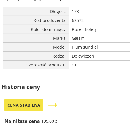
Długość
173
Kod producenta
62572
Kolor dominujący
Róże i fiolety
Marka
Gaiam
Model
Plum sundial
Rodzaj
Do ćwiczeń
Szerokość produktu
61
Historia ceny
trending_flat
CENA STABILNA
Najniższa cena
199,00 zł