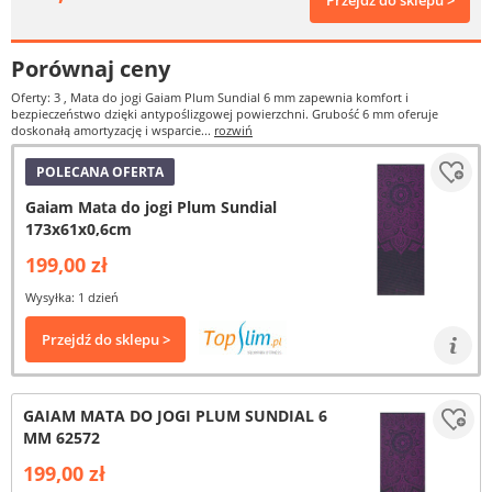
Przejdź do sklepu >
Porównaj ceny
Oferty: 3
, Mata do jogi Gaiam Plum Sundial 6 mm zapewnia komfort i
bezpieczeństwo dzięki antypoślizgowej powierzchni. Grubość 6 mm oferuje
doskonałą amortyzację i wsparcie...
rozwiń
POLECANA OFERTA
Gaiam Mata do jogi Plum Sundial
173x61x0,6cm
199,00 zł
Wysyłka: 1 dzień
Przejdź do sklepu >
GAIAM MATA DO JOGI PLUM SUNDIAL 6
MM 62572
199,00 zł