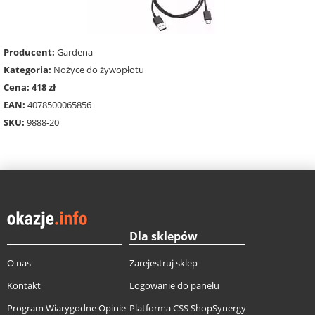
Producent:
Gardena
Kategoria:
Nożyce do żywopłotu
Cena: 418 zł
EAN:
4078500065856
SKU:
9888-20
Dla sklepów
O nas
Zarejestruj sklep
Kontakt
Logowanie do panelu
Program Wiarygodne Opinie
Platforma CSS ShopSynergy