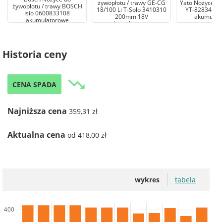
żywopłotu / trawy GE-CG
Yato Nożyce do
żywopłotu / trawy BOSCH
18/100 Li T-Solo 3410310
YT-82834 4
Isio 0600833108
200mm 18V
akumulat
akumulatorowe
akumulatorowe
Historia ceny
trending_down
CENA SPADA
Najniższa cena
359,31 zł
Aktualna cena
od 418,00 zł
wykres
tabela