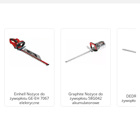
Einhell Nożyce do
Graphite Nożyce do
DEDRA 
żywopłotu GE-EH 7067
żywopłotu 58G042
żywopłotu
elektryczne
akumulatorowe