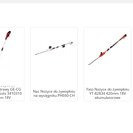
Nożyce do
 trawy GE-CG
Yato Nożyce do żywopłotu
Nac Nożyce do żywopłotu
-Solo 3410310
YT-82834 420mm 18V
na wysięgniku PHE60-CH
m 18V
akumulatorowe
atorowe