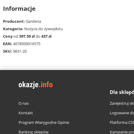
Informacje
Producent:
Gardena
Kategoria:
Nożyce do żywopłotu
Ceny
od
397.59 zł
do
437 zł
EAN:
4078500016575
SKU:
9831-20
Dla sklep
O nas
Zarejestruj sk
Kontakt
Logowanie do
Program Wiarygodne Opinie
Platforma CS
Ranking sklepów
Kampanie pr