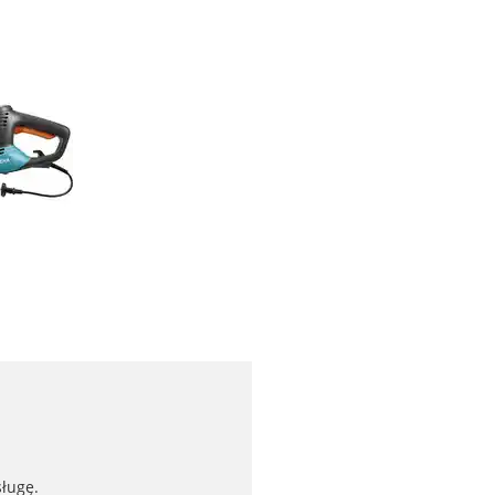
ługę.