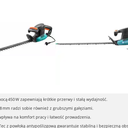
mocą 450 W zapewniają krótkie przerwy i stałą wydajność.
8 mm radzi sobie również z grubszymi gałęziami.
 wpływa na komfort pracy i łatwość prowadzenia.
c z powłoką antypoślizgową gwarantuje stabilną i bezpieczną obs