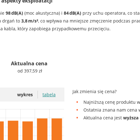
 aspekty eksploatacji
mie
98 dB(A)
(moc akustyczna) i
84 dB(A)
przy uchu operatora, co sta
m drgań to
3,8 m/s²
, co wpływa na mniejsze zmęczenie podczas pra
a kabla, który zapobiega przypadkowemu przecięciu.
Aktualna cena
od 397,59 zł
Jak zmienia się cena?
wykres
tabela
Najniższą cenę produktu w 
Ostatnia znana nam cena w
Aktualna cena jest
wyższa 