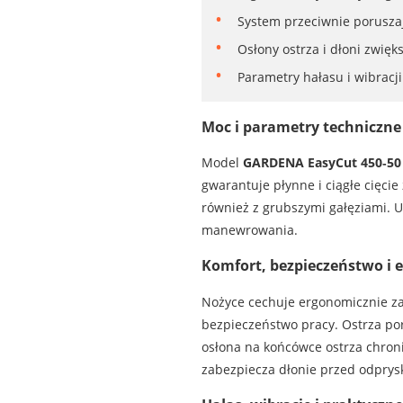
System przeciwnie poruszaj
Osłony ostrza i dłoni zwię
Parametry hałasu i wibracji
Moc i parametry techniczn
Model
GARDENA EasyCut 450‑50
gwarantuje płynne i ciągłe cięci
również z grubszymi gałęziami. 
manewrowania.
Komfort, bezpieczeństwo i 
Nożyce cechuje ergonomicznie zap
bezpieczeństwo pracy. Ostrza por
osłona na końcówce ostrza chroni
zabezpiecza dłonie przed odprys