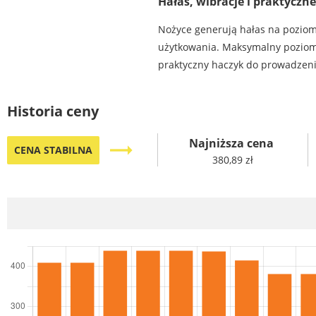
Hałas, wibracje i praktyczne
Nożyce generują hałas na pozio
użytkowania. Maksymalny pozio
praktyczny haczyk do prowadzeni
Historia ceny
Najniższa cena
trending_flat
CENA STABILNA
380,89 zł