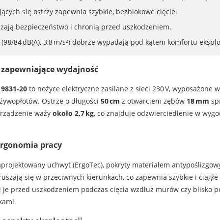
ących się ostrzy zapewnia szybkie, bezblokowe cięcie.
kszają bezpieczeństwo i chronią przed uszkodzeniem.
 (98/84 dB(A), 3,8 m/s²) dobrze wypadają pod kątem komfortu eksplo
e zapewniające wydajność
 9831‑20
to nożyce elektryczne zasilane z sieci 230 V, wyposażone w
e żywopłotów. Ostrze o długości
50 cm
z otwarciem zębów
18 mm
spr
Urządzenie waży
około 2,7 kg
, co znajduje odzwierciedlenie w wygo
ergonomia pracy
rojektowany uchwyt (ErgoTec), pokryty materiałem antypoślizgowym
uszają się w przeciwnych kierunkach, co zapewnia szybkie i ciągłe 
 je przed uszkodzeniem podczas cięcia wzdłuż murów czy blisko po
kami.