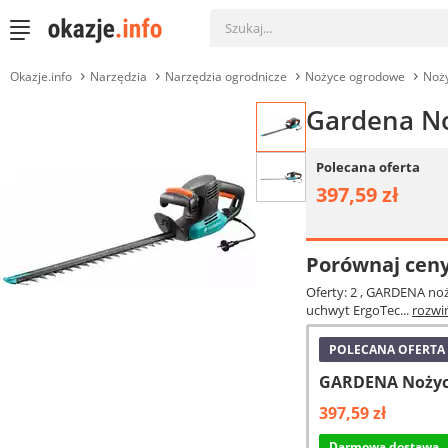
Okazje.info
Narzędzia
Narzędzia ogrodnicze
Nożyce ogrodowe
Noży
Gardena No
Polecana oferta
397,59 zł
Porównaj cen
Oferty: 2
, GARDENA noży
uchwyt ErgoTec...
rozwi
POLECANA OFERTA
GARDENA Nożyce
397,59 zł
Darmowa dostawa