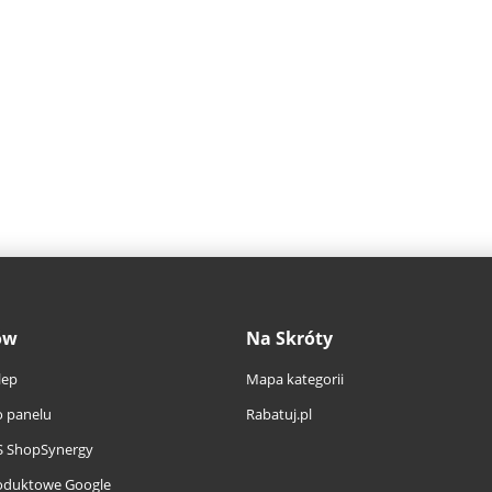
ów
Na Skróty
lep
Mapa kategorii
 panelu
Rabatuj.pl
S ShopSynergy
oduktowe Google