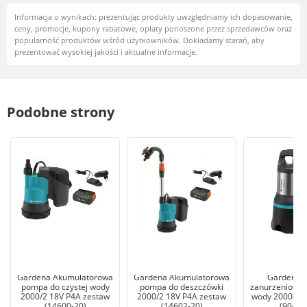
Informacja o wynikach: prezentując produkty uwzględniamy ich dopasowanie,
ceny, promocje, kupony rabatowe, opłaty ponoszone przez sprzedawców oraz
popularność produktów wśród użytkowników. Dokładamy starań, aby
prezentować wysokiej jakości i aktualne informacje.
Podobne strony
Gardena Akumulatorowa
Gardena Akumulatorowa
Gardena 
pompa do czystej wody
pompa do deszczówki
zanurzeniowa 
2000/2 18V P4A zestaw
2000/2 18V P4A zestaw
wody 20000 A
(14600-20)
(14602-20)
(9044-