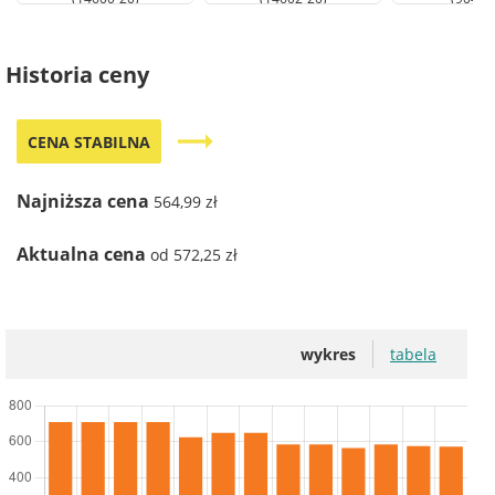
Historia ceny
trending_flat
CENA STABILNA
Najniższa cena
564,99 zł
Aktualna cena
od 572,25 zł
wykres
tabela