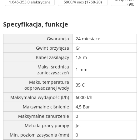
1.645-353.0 elektryczna
5900/4 inox (1768-20)
(9036-
Specyfikacja, funkcje
Gwarancja
24 miesiące
Gwint przyłącza
G1
Kabel zasilający
1,5 m
Maks. średnica
1 mm
zanieczyszczeń
Maks. temperatura
35 C
odprowadzanej wody
Maksymalna wydajność (l/h)
6000 l/h
Maksymalne ciśnienie
4,5 Bar
Maksymalne zanurzenie
0
Metoda pracy pompy
Jet
Min. poziom zasysania (mm)
0