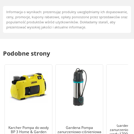
Informacja o wynikach: prezentując produkty uwzględniamy ich dopasowanie,
ceny, promocje, kupony rabatowe, opłaty ponoszone przez sprzedawców oraz
popularność produktów wśród użytkowników. Dokładamy starań, aby
prezentować wysokiej jakości i aktualne informacje.
Podobne strony
Gardena 
Karcher Pompa do wody
Gardena Pompa
zanurzeniowa 
BP 3 Home & Garden
zanurzeniowo-ciśnieniowa
wody 17000 A