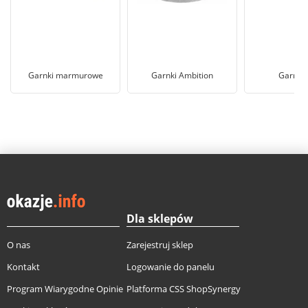
Garnki marmurowe
Garnki Ambition
Garnki S
Dla sklepów
O nas
Zarejestruj sklep
Kontakt
Logowanie do panelu
Program Wiarygodne Opinie
Platforma CSS ShopSynergy