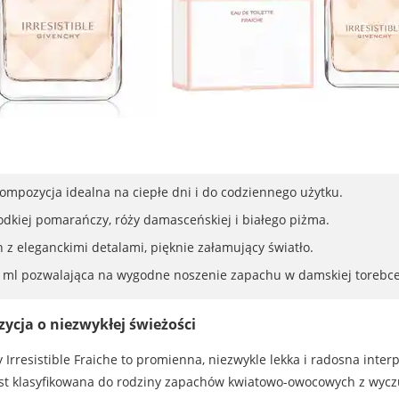
mpozycja idealna na ciepłe dni i do codziennego użytku.
odkiej pomarańczy, róży damasceńskiej i białego piżma.
 z eleganckimi detalami, pięknie załamujący światło.
ml pozwalająca na wygodne noszenie zapachu w damskiej torebce
ja o niezwykłej świeżości
rresistible Fraiche to promienna, niezwykle lekka i radosna inter
a jest klasyfikowana do rodziny zapachów kwiatowo-owocowych z wy