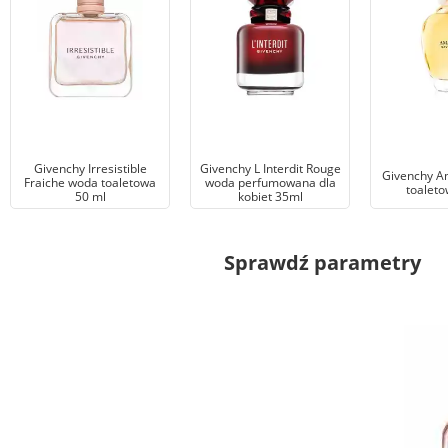
Givenchy Irresistible
Givenchy L Interdit Rouge
Givenchy A
Fraiche woda toaletowa
woda perfumowana dla
toaleto
50 ml
kobiet 35ml
Sprawdź parametry