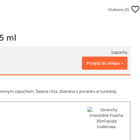
Ulubione (
0
)
35 ml
izapachy
Przejdź do sklepu >
orzennym zapachem. Świeża róża, zbierana o poranku w tureckiej