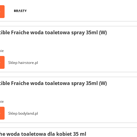
>
tible Fraiche woda toaletowa spray 35ml (W)
pie
>
Sklep hairstore.pl
tible Fraiche woda toaletowa spray 35ml (W)
pie
>
Sklep bodyland.pl
iche woda toaletowa dla kobiet 35 ml