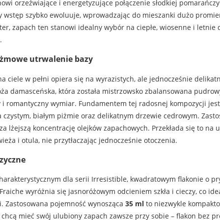
owi orzeźwiające i energetyzujące połączenie słodkiej pomarańczy
wy wstęp szybko ewoluuje, wprowadzając do mieszanki dużo promien
er, zapach ten stanowi idealny wybór na ciepłe, wiosenne i letnie d
.
piżmowe utrwalenie bazy
 ciele w pełni opiera się na wyrazistych, ale jednocześnie delika
óża damasceńska, która została mistrzowsko zbalansowana pudrowy
y i romantyczny wymiar. Fundamentem tej radosnej kompozycji jest 
a czystym, białym piżmie oraz delikatnym drzewie cedrowym. Zas
a lżejszą koncentrację olejków zapachowych. Przekłada się to na 
ieża i otula, nie przytłaczając jednocześnie otoczenia.
izyczne
arakterystycznym dla serii Irresistible, kwadratowym flakonie o pr
Fraiche wyróżnia się jasnoróżowym odcieniem szkła i cieczy, co ide
ji. Zastosowana pojemność wynosząca
35 ml
to niezwykle kompakto
e chcą mieć swój ulubiony zapach zawsze przy sobie – flakon bez p