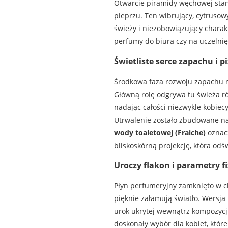
Otwarcie piramidy węchowej stan
pieprzu. Ten wibrujący, cytruso
świeży i niezobowiązujący charakt
perfumy do biura czy na uczelnię
Świetliste serce zapachu i 
Środkowa faza rozwoju zapachu na
Główną rolę odgrywa tu świeża r
nadając całości niezwykle kobiec
Utrwalenie zostało zbudowane n
wody toaletowej (Fraiche)
oznacz
bliskoskórną projekcję, która odśw
Uroczy flakon i parametry f
Płyn perfumeryjny zamknięto w ch
pięknie załamują światło. Wersja 
urok ukrytej wewnątrz kompozyc
doskonały wybór dla kobiet, któr