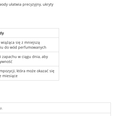
ody ułatwia precyzyjny, ukryty
dy
 wiążąca się z mniejszą
niu do wód perfumowanych
i zapachu w ciągu dnia, aby
sywność
pozycji, która może okazać się
e miesiące
u.