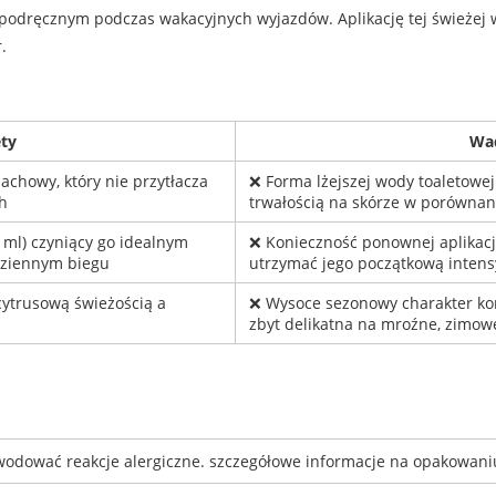
podręcznym podczas wakacyjnych wyjazdów. Aplikację tej świeżej w
.
ety
Wa
pachowy, który nie przytłacza
❌ Forma lżejszej wody toaletowej
h
trwałością na skórze w porówna
 ml) czyniący go idealnym
❌ Konieczność ponownej aplikacj
dziennym biegu
utrzymać jego początkową inten
ytrusową świeżością a
❌ Wysoce sezonowy charakter kom
zbyt delikatna na mroźne, zimow
wodować reakcje alergiczne. szczegółowe informacje na opakowani