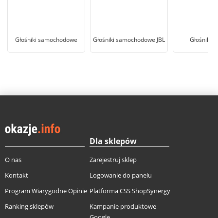
Głośniki samochodowe
Głośniki samochodowe JBL
Głośniki P
Dla sklepów
O nas
Zarejestruj sklep
Kontakt
Logowanie do panelu
Program Wiarygodne Opinie
Platforma CSS ShopSynergy
Ranking sklepów
Kampanie produktowe
Google