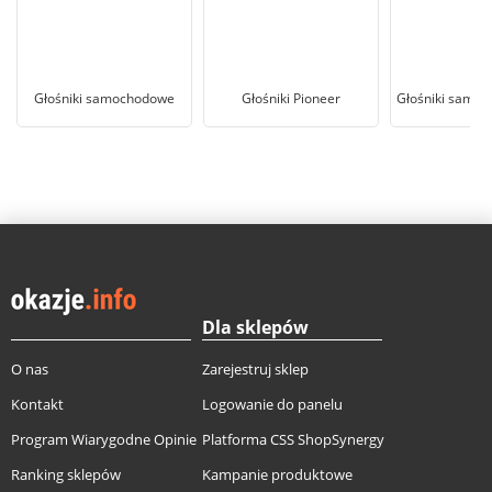
Głośniki samochodowe
Głośniki Pioneer
Głośniki samoc
Dla sklepów
O nas
Zarejestruj sklep
Kontakt
Logowanie do panelu
Program Wiarygodne Opinie
Platforma CSS ShopSynergy
Ranking sklepów
Kampanie produktowe