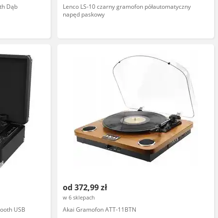
th Dąb
Lenco LS-10 czarny gramofon półautomatyczny
napęd paskowy
od 372,99 zł
w 6 sklepach
tooth USB
Akai Gramofon ATT-11BTN