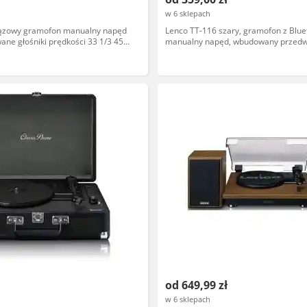
w 6 sklepach
rązowy gramofon manualny napęd
Lenco TT-116 szary, gramofon z Blue
ne głośniki prędkości 33 1/3 45
manualny napęd, wbudowany przedw
USB
od 649,99 zł
w 6 sklepach