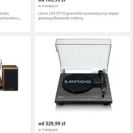
w 4 sklepach
tooth,
Lenco LSA-071SI gramofon automatyczny napęd
zmacniacz,
paskowy Bluetooth srebrny
od 329,99 zł
w 3 sklepach