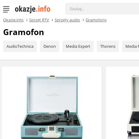
Okazje.info
Sprzęt RTV
Sprzęty audio
Gramofony
Gramofon
AudioTechnica
Denon
Media Expert
Thorens
Media 