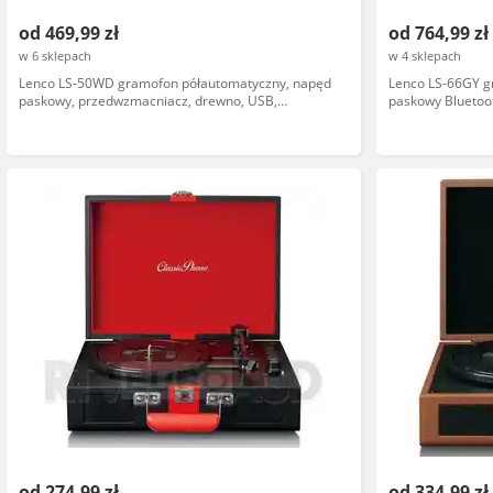
od 469,99 zł
od 764,99 zł
w 6 sklepach
w 4 sklepach
Lenco LS-50WD gramofon półautomatyczny, napęd
Lenco LS-66GY 
paskowy, przedwzmacniacz, drewno, USB,
paskowy Bluetoo
pokrywa, prędkości 33 1/3 45 78 obr/min
od 274,99 zł
od 334,99 zł