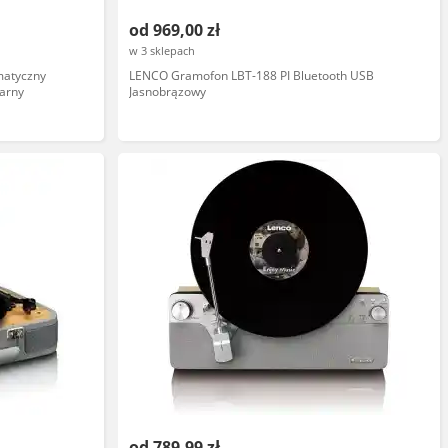
od 969,00 zł
w 3 sklepach
matyczny
LENCO Gramofon LBT-188 PI Bluetooth USB
arny
Jasnobrązowy
od 789,99 zł