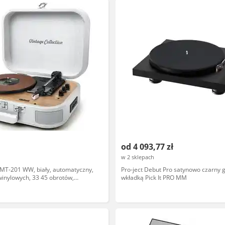
od 4 093,77 zł
w 2 sklepach
T-201 WW, biały, automatyczny,
Pro-ject Debut Pro satynowo czarny 
winylowych, 33 45 obrotów,
wkładką Pick It PRO MM
niacz, styl retro