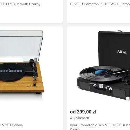
TT-115 Bluetooth Czarny
LENCO Gramofon LS-100WD Bluetoo
od 299,00 zł
w 4 sklepach
 LS-10 Drewno
Akai Gramofon AIWA ATT-18BT Blue
Czarny