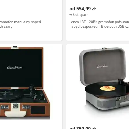
od 554,99 zł
w 5 sklepach
gramofon manualny napęd
Lenco LBT-120BK gramofon półauto
th szary
napęd bezpośredni Bluetooth USB cz
od 359,00 zł