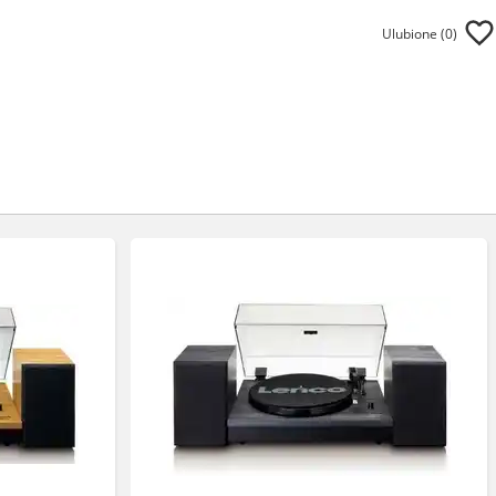
Ulubione (
0
)