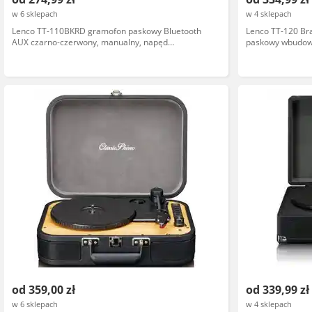
w 6 sklepach
w 4 sklepach
Lenco TT-110BKRD gramofon paskowy Bluetooth
Lenco TT-120 B
AUX czarno-czerwony, manualny, napęd
paskowy wbudowa
bezpośredni, wbudowane głośniki
78 obr/min
od 359,00 zł
od 339,99 zł
w 6 sklepach
w 4 sklepach