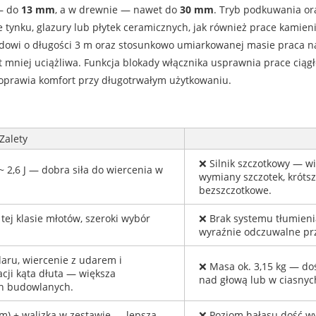
 — do
13 mm
, a w drewnie — nawet do
30 mm
. Tryb podkuwania ora
tynku, glazury lub płytek ceramicznych, jak również prace kamien
dowi o długości 3 m oraz stosunkowo umiarkowanej masie praca na
 mniej uciążliwa. Funkcja blokady włącznika usprawnia prace ciągł
poprawia komfort przy długotrwałym użytkowaniu.
Zalety
❌ Silnik szczotkowy — wi
 2,6 J — dobra siła do wiercenia w
wymiany szczotek, krótsza
bezszczotkowe.
ej klasie młotów, szeroki wybór
❌ Brak systemu tłumien
wyraźnie odczuwalne prz
daru, wiercenie z udarem i
❌ Masa ok. 3,15 kg — doś
cji kąta dłuta — większa
nad głową lub w ciasnyc
ch budowlanych.
 m) + walizka w zestawie — lepsza
❌ Poziom hałasu dość wys