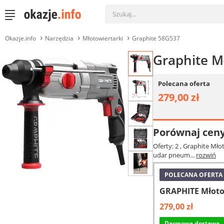
Okazje.info
Narzędzia
Młotowiertarki
Graphite 58G537
Graphite M
Polecana oferta
279,00 zł
Porównaj cen
Oferty: 2
, Graphite Mło
udar pneum...
rozwiń
POLECANA OFERTA
GRAPHITE Młoto
279,00 zł
Darmowa dostawa