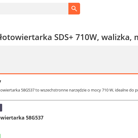
łotowiertarka SDS+ 710W, walizka,
y
towiertarka 58G537 to wszechstronne narzędzie o mocy 710 W, idealne do p
wiertarka 58G537