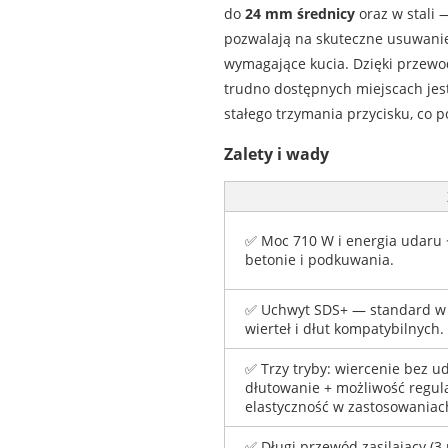
do
24 mm średnicy
oraz w stali
pozwalają na skuteczne usuwanie 
wymagające kucia. Dzięki przewo
trudno dostępnych miejscach jest
stałego trzymania przycisku, co 
Zalety i wady
✅ Moc 710 W i energia udaru ~
betonie i podkuwania.
✅ Uchwyt SDS+ — standard w t
wierteł i dłut kompatybilnych.
✅ Trzy tryby: wiercenie bez u
dłutowanie + możliwość regula
elastyczność w zastosowania
✅ Długi przewód zasilający (3