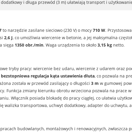
 dodatkowy i długa przewód (3 m) ułatwiają transport i użytkowa
7
to narzędzie zasilane sieciowo (230 V) o mocy
710 W
. Przystosow
si
2,6 J
, co umożliwia wiercenie w betonie, a jej maksymalna częst
a sięga
1350 obr./min
. Waga urządzenia to około
3,15 kg
netto.
we tryby pracy: wiercenie bez udaru, wiercenie z udarem oraz pod
t
bezstopniowa regulacja kąta ustawienia dłuta
, co pozwala na p
żona została w przewód zasilający o długości
3 m
w gumowej powł
acy. Funkcja zmiany kierunku obrotu wrzeciona pozwala na prace w
niu. Włącznik posiada blokadę do pracy ciągłej, co ułatwia użytko
ię walizka transportowa, uchwyt dodatkowy, adapter do uchwytu, a 
 pracach budowlanych, montażowych i renowacyjnych, zwłaszcza p