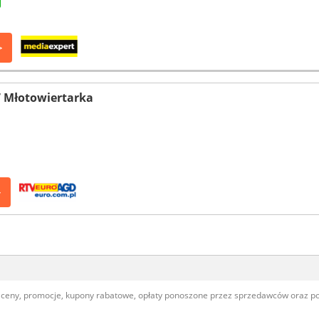
>
 Młotowiertarka
>
, ceny, promocje, kupony rabatowe, opłaty ponoszone przez sprzedawców oraz 