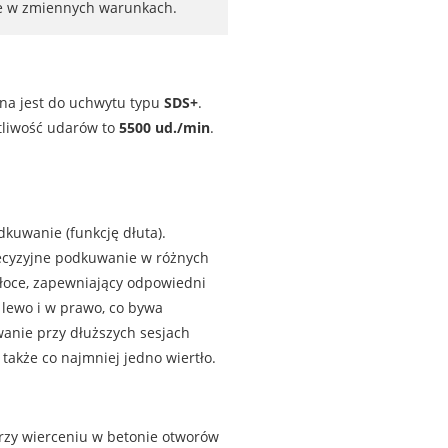
nie w zmiennych warunkach.
ana jest do uchwytu typu
SDS+
.
otliwość udarów to
5500 ud./min
.
kuwanie (funkcję dłuta).
recyzyjne podkuwanie w różnych
oce, zapewniający odpowiedni
 lewo i w prawo, co bywa
wanie przy dłuższych sesjach
także co najmniej jedno wiertło.
rzy wierceniu w betonie otworów