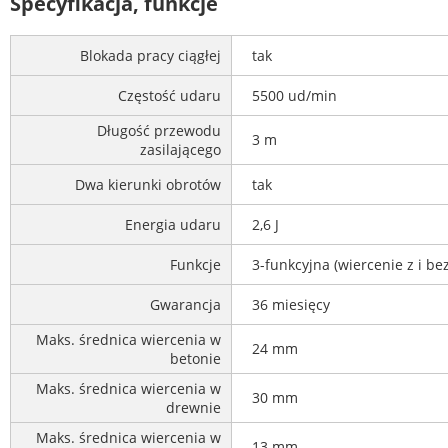
Specyfikacja, funkcje
Blokada pracy ciągłej
tak
Częstość udaru
5500 ud/min
Długość przewodu
3 m
zasilającego
Dwa kierunki obrotów
tak
Energia udaru
2,6 J
Funkcje
3-funkcyjna (wiercenie z i b
Gwarancja
36 miesięcy
Maks. średnica wiercenia w
24 mm
betonie
Maks. średnica wiercenia w
30 mm
drewnie
Maks. średnica wiercenia w
13 mm