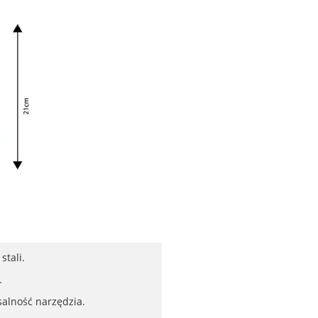
stali.
.
salność narzędzia.