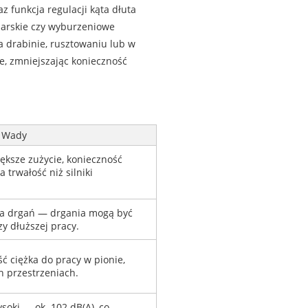
z funkcja regulacji kąta dłuta
iarskie czy wyburzeniowe
 drabinie, rusztowaniu lub w
e, zmniejszając konieczność
Wady
ększe zużycie, konieczność
 trwałość niż silniki
ia drgań — drgania mogą być
y dłuższej pracy.
ć ciężka do pracy w pionie,
h przestrzeniach.
oki — ok. 102 dB(A), co