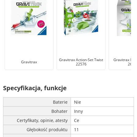
Gravitrax Action-Set Twist
Gravitrax Po
Gravitrax
22576
2620
Specyfikacja, funkcje
Baterie
Nie
Bohater
Inny
Certyfikaty, opinie, atesty
Ce
Głębokość produktu
11