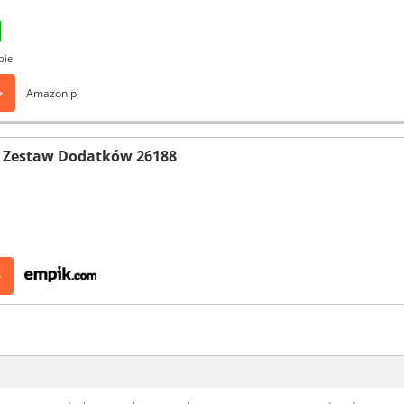
pie
>
Amazon.pl
r Zestaw Dodatków 26188
>