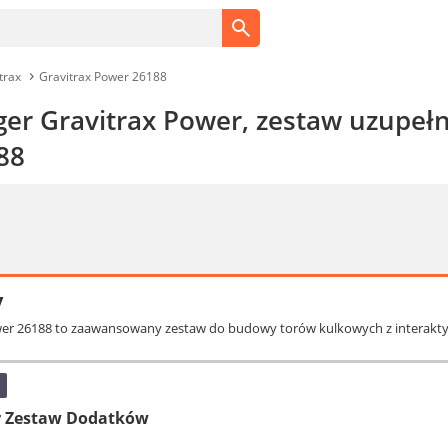
trax
Gravitrax Power 26188
er Gravitrax Power, zestaw uzupełni
88
y
ower 26188 to zaawansowany zestaw do budowy torów kulkowych z interakt
r Zestaw Dodatków