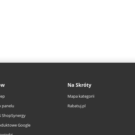
ów
Na Skróty
lep
Mapa kategorii
 panelu
Rabatuj.pl
S ShopSynergy
oduktowe Google
owiedzi