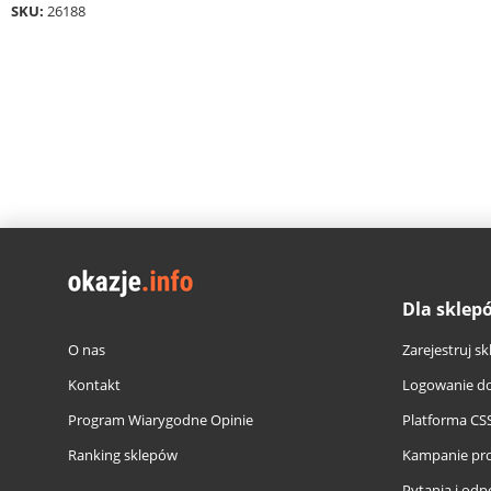
SKU:
26188
Dla sklep
O nas
Zarejestruj sk
Kontakt
Logowanie do
Program Wiarygodne Opinie
Platforma CS
Ranking sklepów
Kampanie pr
Pytania i odp