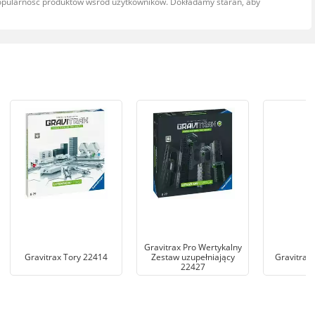
popularność produktów wśród użytkowników. Dokładamy starań, aby
Gravitrax Pro Wertykalny
Gravitrax Tory 22414
Zestaw uzupełniający
Gravitrax
22427