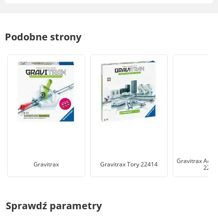
Podobne strony
Gravitrax Actio
Gravitrax
Gravitrax Tory 22414
2257
Sprawdź parametry