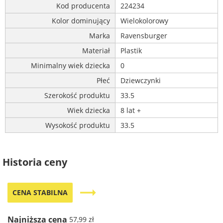
Kod producenta
224234
Kolor dominujący
Wielokolorowy
Marka
Ravensburger
Materiał
Plastik
Minimalny wiek dziecka
0
Płeć
Dziewczynki
Szerokość produktu
33.5
Wiek dziecka
8 lat +
Wysokość produktu
33.5
Historia ceny
trending_flat
CENA STABILNA
Najniższa cena
57,99 zł