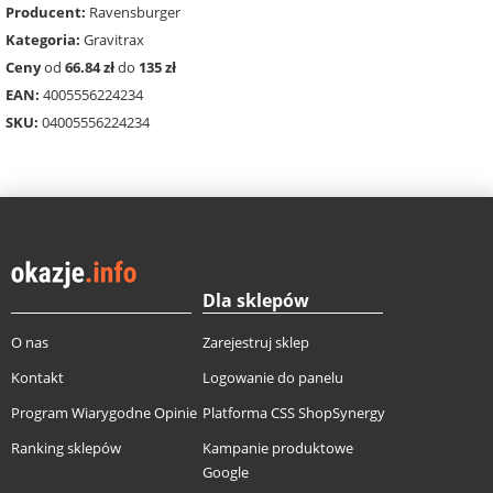
Producent:
Ravensburger
Kategoria:
Gravitrax
Ceny
od
66.84 zł
do
135 zł
EAN:
4005556224234
SKU:
04005556224234
Dla sklepów
O nas
Zarejestruj sklep
Kontakt
Logowanie do panelu
Program Wiarygodne Opinie
Platforma CSS ShopSynergy
Ranking sklepów
Kampanie produktowe
Google