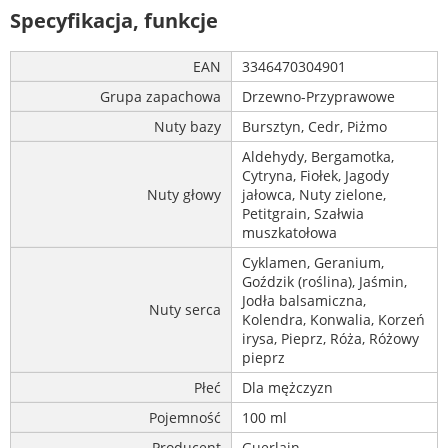
Specyfikacja, funkcje
EAN
3346470304901
Grupa zapachowa
Drzewno-Przyprawowe
Nuty bazy
Bursztyn, Cedr, Piżmo
Aldehydy, Bergamotka,
Cytryna, Fiołek, Jagody
Nuty głowy
jałowca, Nuty zielone,
Petitgrain, Szałwia
muszkatołowa
Cyklamen, Geranium,
Goździk (roślina), Jaśmin,
Jodła balsamiczna,
Nuty serca
Kolendra, Konwalia, Korzeń
irysa, Pieprz, Róża, Różowy
pieprz
Płeć
Dla mężczyzn
Pojemność
100 ml
Producent
Guerlain