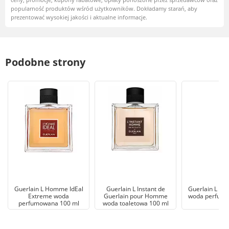
popularność produktów wśród użytkowników. Dokładamy starań, aby
prezentować wysokiej jakości i aktualne informacje.
Podobne strony
Guerlain L Homme IdEal
Guerlain L Instant de
Guerlain L Ho
Extreme woda
Guerlain pour Homme
woda perfum
perfumowana 100 ml
woda toaletowa 100 ml
ml