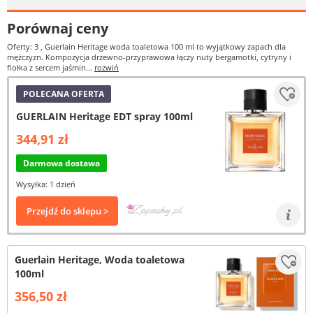
Porównaj ceny
Oferty: 3
, Guerlain Heritage woda toaletowa 100 ml to wyjątkowy zapach dla
mężczyzn. Kompozycja drzewno-przyprawowa łączy nuty bergamotki, cytryny i
fiołka z sercem jaśmin...
rozwiń
POLECANA OFERTA
GUERLAIN Heritage EDT spray 100ml
344,91 zł
Darmowa dostawa
Wysyłka: 1 dzień
Przejdź do sklepu >
Guerlain Heritage, Woda toaletowa
100ml
356,50 zł