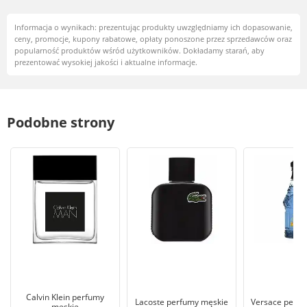
Informacja o wynikach: prezentując produkty uwzględniamy ich dopasowanie,
ceny, promocje, kupony rabatowe, opłaty ponoszone przez sprzedawców oraz
popularność produktów wśród użytkowników. Dokładamy starań, aby
prezentować wysokiej jakości i aktualne informacje.
Podobne strony
Calvin Klein perfumy
Lacoste perfumy męskie
Versace perfu
męskie