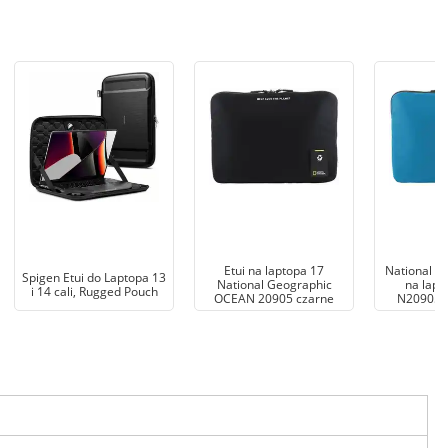
Etui na laptopa 17
National G
Spigen Etui do Laptopa 13
National Geographic
na lapt
i 14 cali, Rugged Pouch
OCEAN 20905 czarne
N20905.4