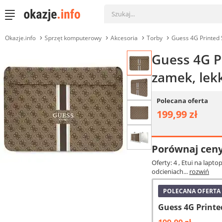
Okazje.info
Sprzęt komputerowy
Akcesoria
Torby
Guess 4G Printed
Guess 4G P
zamek, lek
Polecana oferta
199,99 zł
Porównaj cen
Oferty: 4
, Etui na lapt
odcieniach...
rozwiń
POLECANA OFERTA
Guess 4G Printe