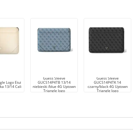
Guess Sleeve
Guess Sleeve
gle Logo Etui
GUCS14P4TB 13/14
GUCS14P4TK 14
a 13/14 Cali
niebieski /blue 4G Uptown
czarny/black 4G Uptown
Triangle logo
Triangle logo