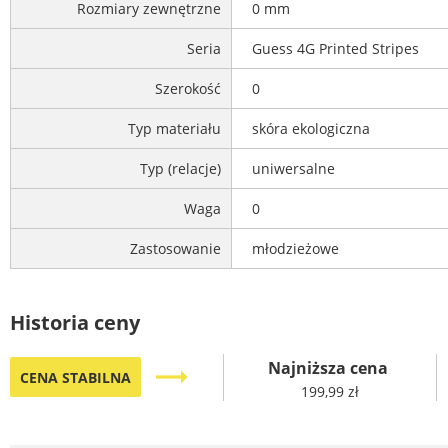
Rozmiary zewnętrzne
0 mm
Seria
Guess 4G Printed Stripes
Szerokość
0
Typ materiału
skóra ekologiczna
Typ (relacje)
uniwersalne
Waga
0
Zastosowanie
młodzieżowe
Historia ceny
Najniższa cena
trending_flat
CENA STABILNA
199,99 zł