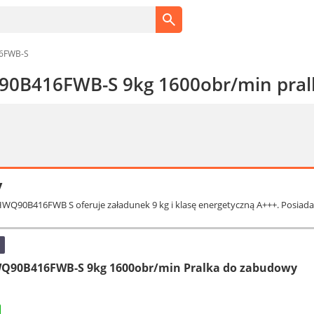
6FWB-S
90B416FWB-S 9kg 1600obr/min pral
y
 HWQ90B416FWB S oferuje załadunek 9 kg i klasę energetyczną A+++. Posiada 
HWQ90B416FWB-S 9kg 1600obr/min Pralka do zabudowy