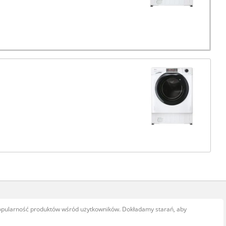
popularność produktów wśród użytkowników. Dokładamy starań, aby