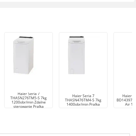
Haier Seria 7
Haier Seria 7
Haier X
THASN276TM5-S 7kg
THASN476TM4-S 7kg
BD14397U1S
1200obr/min Zdalne
1400obr/min Pralka
Air 10
sterowanie Pralka