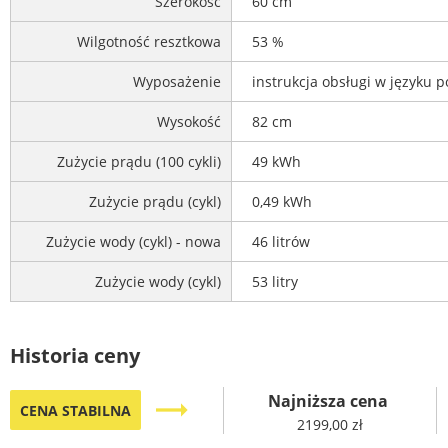
Szerokość
60 cm
Wilgotność resztkowa
53 %
Wyposażenie
instrukcja obsługi w języku 
Wysokość
82 cm
Zużycie prądu (100 cykli)
49 kWh
Zużycie prądu (cykl)
0,49 kWh
Zużycie wody (cykl) - nowa
46 litrów
Zużycie wody (cykl)
53 litry
Historia ceny
Najniższa cena
trending_flat
CENA STABILNA
2199,00 zł