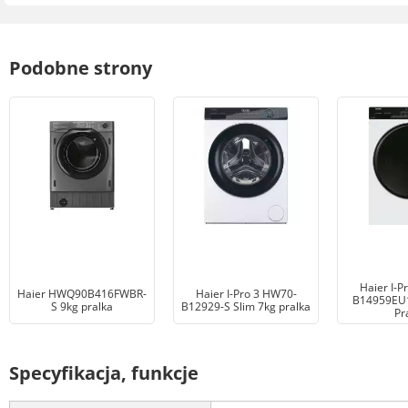
Podobne strony
Haier I-P
Haier HWQ90B416FWBR-
Haier I-Pro 3 HW70-
B14959EU1
S 9kg pralka
B12929-S Slim 7kg pralka
Pr
Specyfikacja, funkcje