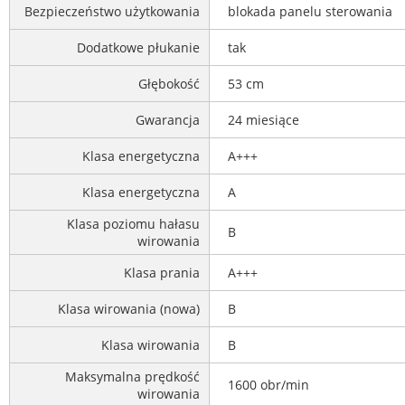
Bezpieczeństwo użytkowania
blokada panelu sterowania
Dodatkowe płukanie
tak
Głębokość
53 cm
Gwarancja
24 miesiące
Klasa energetyczna
A+++
Klasa energetyczna
A
Klasa poziomu hałasu
B
wirowania
Klasa prania
A+++
Klasa wirowania (nowa)
B
Klasa wirowania
B
Maksymalna prędkość
1600 obr/min
wirowania