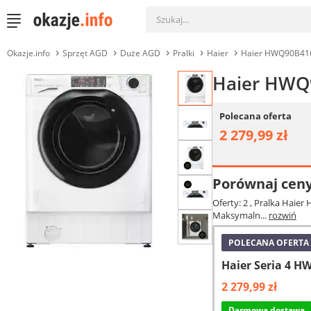
Okazje.info
Sprzęt AGD
Duże AGD
Pralki
Haier
Haier HWQ90B41
Haier HWQ
Polecana oferta
2 279,99 zł
Porównaj cen
Oferty: 2
, Pralka Haier
Maksymaln...
rozwiń
POLECANA OFERTA
Haier Seria 4 
2 279,99 zł
Darmowa dostawa