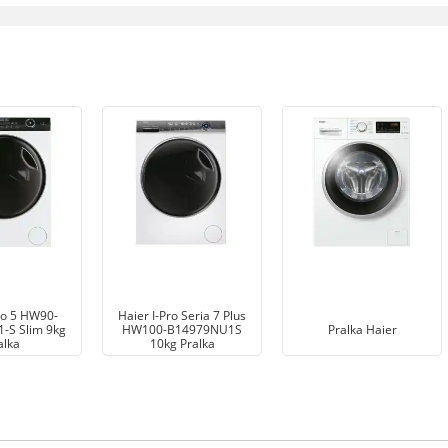
ro 5 HW90-
Haier I-Pro Seria 7 Plus
-S Slim 9kg
HW100-B14979NU1S
Pralka Haier
alka
10kg Pralka