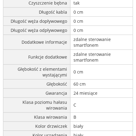
Czyszczenie bębna
tak
Długość kabla
0 cm
Długość węża dopływowego
0 cm
Długość węża odpływowego
0 cm
zdalne sterowanie
Dodatkowe informacje
smartfonem
zdalne sterowanie
Funkcje dodatkowe
smartfonem
Głębokość z elementami
0 cm
wystającymi
Głębokość
60 cm
Gwarancja
24 miesiące
Klasa poziomu hałasu
C
wirowania
Klasa wirowania
B
Kolor drzwiczek
biały
Kolor urządzenia
biały