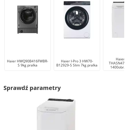
Haier Se
Haier HWQ90B416FWBR-
Haier I-Pro 3 HW70-
THASN476TM
S 9kg pralka
B12929-S Slim 7kg pralka
1400obr/min
Sprawdź parametry