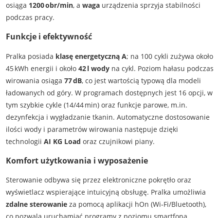
osiąga
1200 obr/min
, a
waga
urządzenia sprzyja stabilności
podczas pracy.
Funkcje i efektywność
Pralka posiada
klasę energetyczną A
; na 100 cykli zużywa około
45 kWh energii i około
42 l wody
na cykl. Poziom hałasu podczas
wirowania osiąga
77 dB
, co jest wartością typową dla modeli
ładowanych od góry. W programach dostępnych jest 16 opcji, w
tym szybkie cykle (14/44 min) oraz funkcje parowe, m.in.
dezynfekcja i wygładzanie tkanin. Automatyczne dostosowanie
ilości wody i parametrów wirowania następuje dzięki
technologii
AI KG Load
oraz czujnikowi piany.
Komfort użytkowania i wyposażenie
Sterowanie odbywa się przez elektroniczne pokrętło oraz
wyświetlacz wspierające intuicyjną obsługę. Pralka umożliwia
zdalne sterowanie
za pomocą aplikacji hOn (Wi‑Fi/Bluetooth),
co pozwala uruchamiać programy z poziomu smartfona.