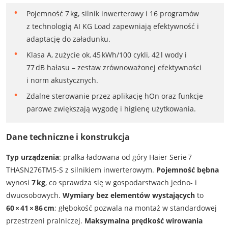
Pojemność 7 kg, silnik inwerterowy i 16 programów
z technologią AI KG Load zapewniają efektywność i
adaptację do załadunku.
Klasa A, zużycie ok. 45 kWh/100 cykli, 42 l wody i
77 dB hałasu – zestaw zrównoważonej efektywności
i norm akustycznych.
Zdalne sterowanie przez aplikację hOn oraz funkcje
parowe zwiększają wygodę i higienę użytkowania.
Dane techniczne i konstrukcja
Typ urządzenia
: pralka ładowana od góry Haier Serie 7
THASN276TM5‑S z silnikiem inwerterowym.
Pojemność bębna
wynosi
7 kg
, co sprawdza się w gospodarstwach jedno- i
dwuosobowych.
Wymiary bez elementów wystających
to
60 × 41 × 86 cm
; głębokość pozwala na montaż w standardowej
przestrzeni pralniczej.
Maksymalna prędkość wirowania