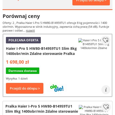
Przejdź do sklepu >
Porównaj ceny
Oferty: 2
, Pralka Haier I-Pro 5 HW80-B14959TU1 oferuje 8 kg pojemności i 1400
obr/min. Wyposażona w silnik indukcyjny, zapewnia cichą pracę (54 dB). Funkcje
parowe i odświ...
rozwiń
POLECANA OFERTA
Haier I-Pro 5 HW80-B14959TU1 Slim 8kg
1400obr/min Zdalne sterowanie Pralka
1 698,00 zł
Darmowa dostawa
Wysyłka: 1 dzień
Przejdź do sklepu >
Pralka Haier I-Pro 5 HW80-B14959TU1
Slim 8kg 1400obr/min Zdalne sterowanie