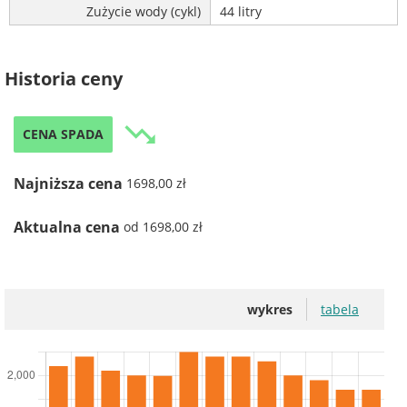
Zużycie wody (cykl)
44 litry
Historia ceny
trending_down
CENA SPADA
Najniższa cena
1698,00 zł
Aktualna cena
od 1698,00 zł
wykres
tabela