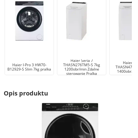
Haier Seria 7
Haier Se
Haier I-Pro 3 HW70-
THASN276TM5-S 7kg
THASN476TM
B12929-S Slim 7kg pralka
1200obr/min Zdalne
1400obr/min
sterowanie Pralka
Opis produktu