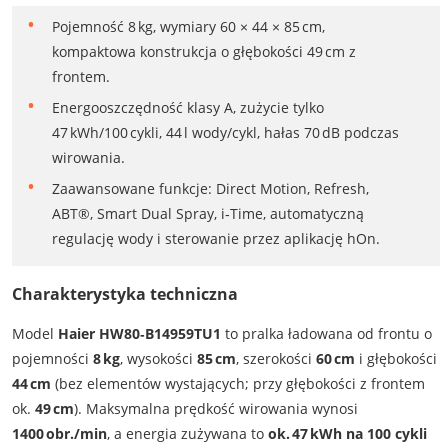
Pojemność 8 kg, wymiary 60 × 44 × 85 cm,
kompaktowa konstrukcja o głębokości 49 cm z
frontem.
Energooszczędność klasy A, zużycie tylko
47 kWh/100 cykli, 44 l wody/cykl, hałas 70 dB podczas
wirowania.
Zaawansowane funkcje: Direct Motion, Refresh,
ABT®, Smart Dual Spray, i‑Time, automatyczną
regulację wody i sterowanie przez aplikację hOn.
Charakterystyka techniczna
Model
Haier HW80‑B14959TU1
to pralka ładowana od frontu o
pojemności
8 kg
, wysokości
85 cm
, szerokości
60 cm
i głębokości
44 cm
(bez elementów wystających; przy głębokości z frontem
ok.
49 cm
). Maksymalna prędkość wirowania wynosi
1400 obr./min
, a energia zużywana to
ok. 47 kWh na 100 cykli