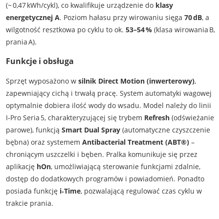
(~ 0,47 kWh/cykl), co kwalifikuje urządzenie do
klasy
energetycznej A
. Poziom hałasu przy wirowaniu sięga
70 dB
, a
wilgotność resztkowa po cyklu to ok.
53–54 %
(klasa wirowania B,
prania A).
Funkcje i obsługa
Sprzęt wyposażono w
silnik Direct Motion (inwerterowy)
,
zapewniający cichą i trwałą pracę. System automatyki wagowej
optymalnie dobiera ilość wody do wsadu. Model należy do linii
I‑Pro Seria 5, charakteryzującej się trybem
Refresh
(odświeżanie
parowe), funkcją
Smart Dual Spray
(automatyczne czyszczenie
bębna) oraz systemem
Antibacterial Treatment (ABT®)
–
chroniącym uszczelki i bęben. Pralka komunikuje się przez
aplikację
hOn
, umożliwiającą sterowanie funkcjami zdalnie,
dostęp do dodatkowych programów i powiadomień. Ponadto
posiada funkcję
i‑Time
, pozwalającą regulować czas cyklu w
trakcie prania.