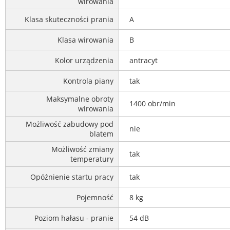
wirowania
Klasa skuteczności prania
A
Klasa wirowania
B
Kolor urządzenia
antracyt
Kontrola piany
tak
Maksymalne obroty
1400 obr/min
wirowania
Możliwość zabudowy pod
nie
blatem
Możliwość zmiany
tak
temperatury
Opóźnienie startu pracy
tak
Pojemność
8 kg
Poziom hałasu - pranie
54 dB