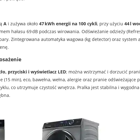
ną
A
i zużywa około
47 kWh energii na 100 cykli
, przy użyciu
44 l wo
mem hałasu 69 dB podczas wirowania. Odświeżanie odzieży (Refres
 pary. Zintegrowana automatyka wagowa (kg detector) oraz system 
enę.
osażenie
ło, przyciski i wyświetlacz LED
; można wstrzymać i dorzucić prani
 (15 min), eco, bawełna, wełna, alergie oraz pranie odświeżające 
klu, co utrzymuje czystość wnętrza. Pralka jest stabilna i wygod
ębna.