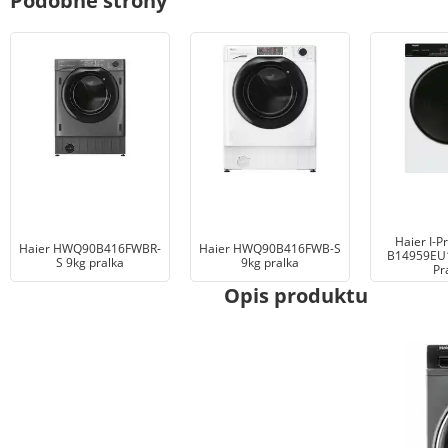
Podobne strony
Haier I-P
Haier HWQ90B416FWBR-
Haier HWQ90B416FWB-S
B14959EU1
S 9kg pralka
9kg pralka
Pr
Opis produktu