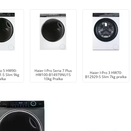
ro 5 HW90-
Haier I-Pro Seria 7 Plus
Haier I-Pro 3 HW70-
-S Slim 9kg
HW100-B14979NU1S
B12929-S Slim 7kg pralka
alka
10kg Pralka