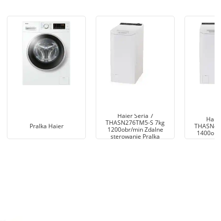
Haier Seria 7
Haier
THASN276TM5-S 7kg
Pralka Haier
THASN47
1200obr/min Zdalne
1400obr/
sterowanie Pralka