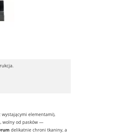
rukcja.
z wystającymi elementami),
n
, wolny od pasków —
Drum
delikatnie chroni tkaniny, a