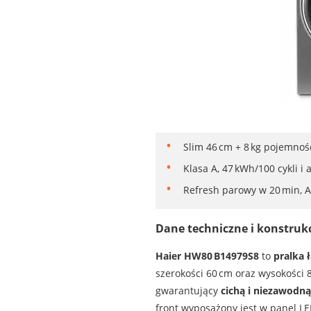
Slim 46 cm + 8 kg pojemnośc
Klasa A, 47 kWh/100 cykli 
Refresh parowy w 20 min, AB
Dane techniczne i konstruk
Haier HW80 B14979S8
to
pralka 
szerokości 60 cm oraz wysokości
gwarantujący
cichą i niezawodną
front wyposażony jest w panel LED