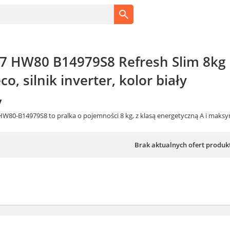
o 7 HW80 B14979S8 Refresh Slim 8kg
o, silnik inverter, kolor biały
y
7 HW80-B14979S8 to pralka o pojemności 8 kg, z klasą energetyczną A i ma
Brak aktualnych ofert produk