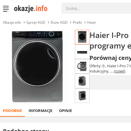
Okazje.info
Sprzęt AGD
Duże AGD
Pralki
Haier
Haier I-Pr
programy ec
Porównaj cen
Oferty: 0
, Haier I-Pro 
indukcyjny, ...
rozwiń
PODOBNE
INFORMACJE
OPINIE