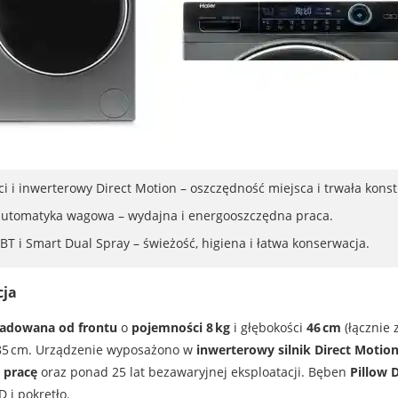
i i inwerterowy Direct Motion – oszczędność miejsca i trwała konst
i automatyka wagowa – wydajna i energooszczędna praca.
T i Smart Dual Spray – świeżość, higiena i łatwa konserwacja.
cja
ładowana od frontu
o
pojemności 8 kg
i głębokości
46 cm
(łącznie 
 85 cm. Urządzenie wyposażono w
inwerterowy silnik Direct Motio
 pracę
oraz ponad 25 lat bezawaryjnej eksploatacji. Bęben
Pillow 
 i pokrętło.