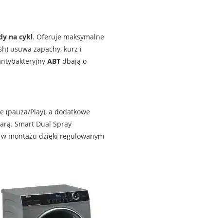
dy na cykl
. Oferuje maksymalne
h) usuwa zapachy, kurz i
antybakteryjny
ABT
dbają o
e (pauza/Play), a dodatkowe
parą. Smart Dual Spray
na w montażu dzięki regulowanym