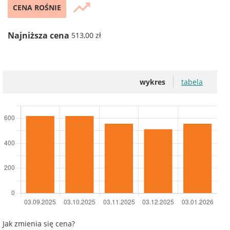
trending_up
CENA ROŚNIE
Najniższa cena
513,00 zł
wykres
tabela
Jak zmienia się cena?