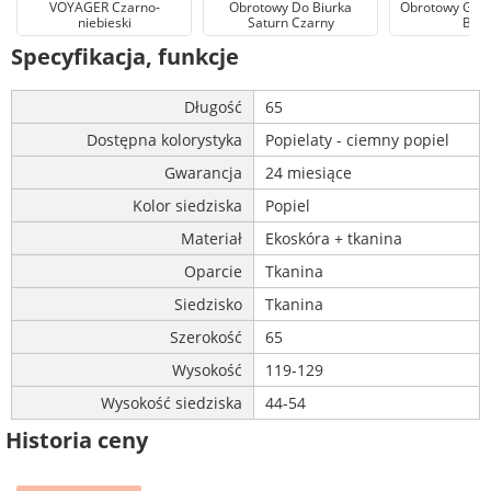
VOYAGER Czarno-
Obrotowy Do Biurka
Obrotowy Gabi
niebieski
Saturn Czarny
Biał
Specyfikacja, funkcje
Długość
65
Dostępna kolorystyka
Popielaty - ciemny popiel
Gwarancja
24 miesiące
Kolor siedziska
Popiel
Materiał
Ekoskóra + tkanina
Oparcie
Tkanina
Siedzisko
Tkanina
Szerokość
65
Wysokość
119-129
Wysokość siedziska
44-54
Historia ceny