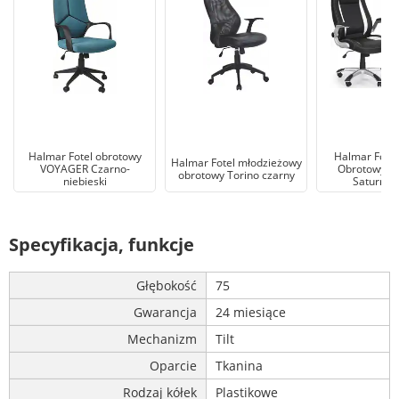
Halmar Fotel obrotowy
Halmar Fotel
Halmar Fotel młodzieżowy
VOYAGER Czarno-
Obrotowy Do
obrotowy Torino czarny
niebieski
Saturn C
Specyfikacja, funkcje
Głębokość
75
Gwarancja
24 miesiące
Mechanizm
Tilt
Oparcie
Tkanina
Rodzaj kółek
Plastikowe