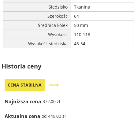
Siedzisko
Tkanina
Szerokość
64
Średnica kółek
50 mm
Wysokość
110-118
Wysokość siedziska
46-54
Historia ceny
trending_flat
CENA STABILNA
Najniższa cena
372,00 zł
Aktualna cena
od 449,00 zł