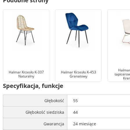
Podobne strony
Halmar
Halmar Krzesło K-337
Halmar Krzesło K-453
tapicero
Naturalny
Granatowy
Kre
Specyfikacja, funkcje
Głębokość
55
Głębokość siedziska
44
Gwarancja
24 miesiące