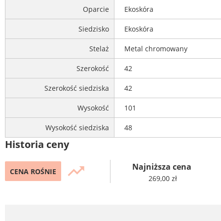
Oparcie
Ekoskóra
Siedzisko
Ekoskóra
Stelaż
Metal chromowany
Szerokość
42
Szerokość siedziska
42
Wysokość
101
Wysokość siedziska
48
Historia ceny
Najniższa cena
trending_up
CENA ROŚNIE
269,00 zł