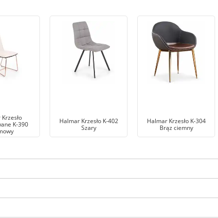
 Krzesło
Halmar Krzesło K-402
Halmar Krzesło K-304
wane K-390
Szary
Brąz ciemny
mowy