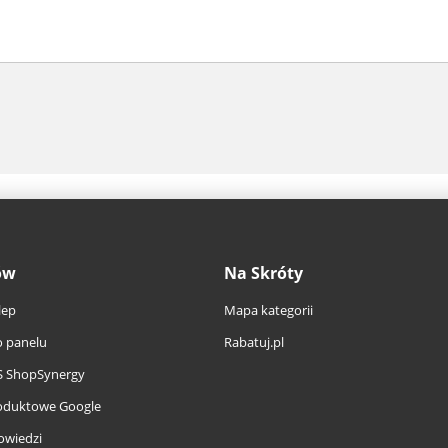
ów
Na Skróty
lep
Mapa kategorii
 panelu
Rabatuj.pl
S ShopSynergy
oduktowe Google
owiedzi