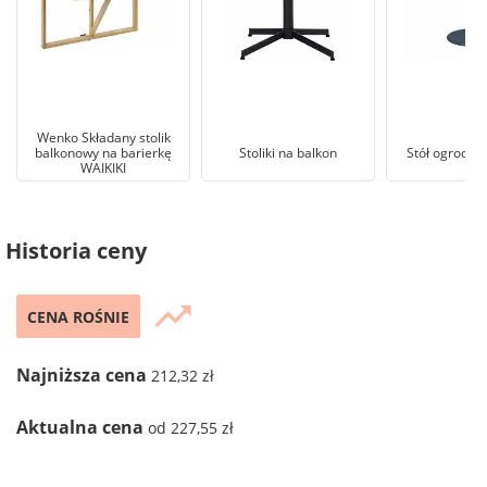
Wenko Składany stolik
balkonowy na barierkę
Stoliki na balkon
Stół ogrodow
WAIKIKI
Historia ceny
trending_up
CENA ROŚNIE
Najniższa cena
212,32 zł
Aktualna cena
od 227,55 zł