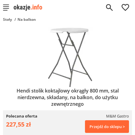
0
Stoły
Na balkon
Hendi stolik koktajlowy okrągły 800 mm, stal
nierdzewna, składany, na balkon, do użytku
zewnętrznego
Polecana oferta
M&M Gastro
227,55 zł
Przejdź do sklepu >