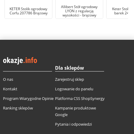
Allibert Stół ogrodowy
KETER Stolik ogrodowy
Keter Stolik
LYON z regulacją
Corfu 207786 Brązowy
barek 24685
wysokości - brązowy
Dla sklepów
O nas
Zarejestruj sklep
Kontakt
Logowanie do panelu
Program Wiarygodne Opinie
Platforma CSS ShopSynergy
Ranking sklepów
Kampanie produktowe
Google
Pytania i odpowiedzi