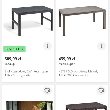
BESTSELLER
309,99 zł
439,99 zł
kadax.pl
Media Expert
Stolik ogrodowy 2w1 Keter Lyon
KETER Stół ogrodowy Melody
116 x 66 cm, grafit
17190205 Cappuccino