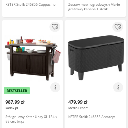
KETER Stolik 246856 Cappucino
Zestaw mebli ogrodowych Marie
grafitowy kanapa + stolik
BESTSELLER
987,99 zł
479,99 zł
kadax.pl
Media Expert
Stół grillowy Keter Unity XL 134 x
KETER Stolik 246853 Antracyt
88 cm, brąz