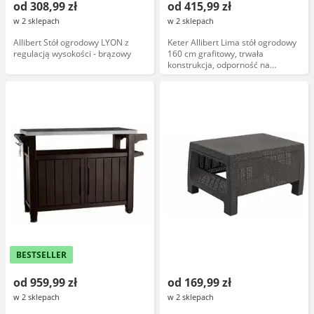
od 308,99 zł
od 415,99 zł
w 2 sklepach
w 2 sklepach
Allibert Stół ogrodowy LYON z
Keter Allibert Lima stół ogrodowy
regulacją wysokości - brązowy
160 cm grafitowy, trwała
konstrukcja, odporność na
warunki atmosferyczne
BESTSELLER
od 959,99 zł
od 169,99 zł
w 2 sklepach
w 2 sklepach