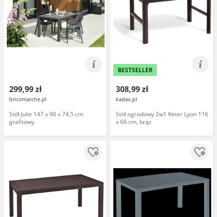
BESTSELLER
299,99 zł
308,99 zł
bricomarche.pl
kadax.pl
Stół Julie 147 x 90 x 74,5 cm
Stół ogrodowy 2w1 Keter Lyon 116
grafitowy
x 66 cm, brąz