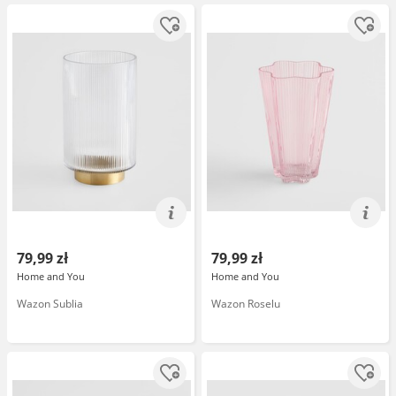
79,99 zł
79,99 zł
Home and You
Home and You
Wazon Sublia
Wazon Roselu