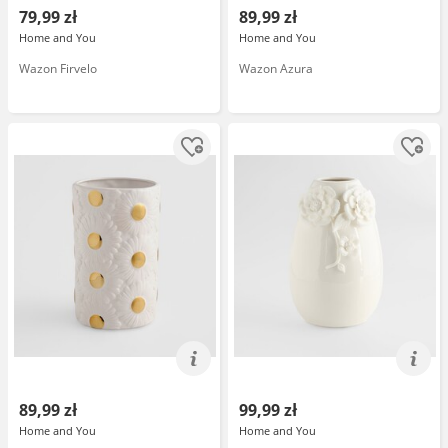
79,99 zł
89,99 zł
Home and You
Home and You
Wazon Firvelo
Wazon Azura
89,99 zł
99,99 zł
Home and You
Home and You