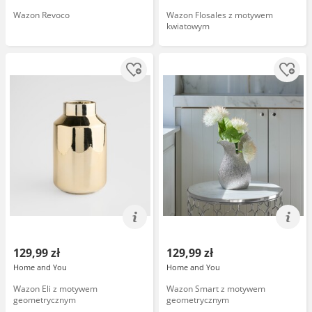
Wazon Revoco
Wazon Flosales z motywem
kwiatowym
129,99 zł
129,99 zł
Home and You
Home and You
Wazon Eli z motywem
Wazon Smart z motywem
geometrycznym
geometrycznym