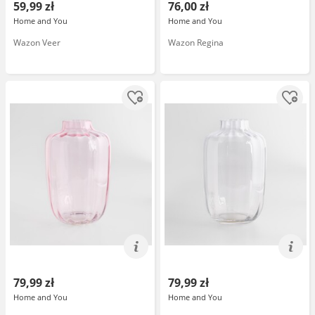
59,99 zł
76,00 zł
Home and You
Home and You
Wazon Veer
Wazon Regina
79,99 zł
79,99 zł
Home and You
Home and You