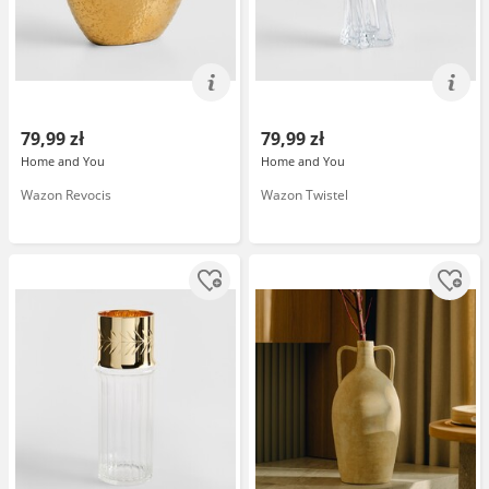
79,99 zł
79,99 zł
Home and You
Home and You
Wazon Revocis
Wazon Twistel