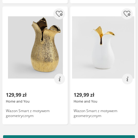
129,99 zł
129,99 zł
Home and You
Home and You
Wazon Smart z motywem
Wazon Smart z motywem
geometrycznym
geometrycznym