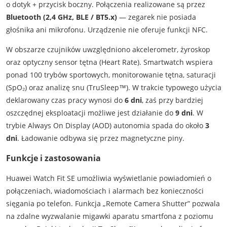
o dotyk + przycisk boczny. Połączenia realizowane są przez
Bluetooth (2,4 GHz, BLE / BT5.x)
— zegarek nie posiada
głośnika ani mikrofonu. Urządzenie nie oferuje funkcji NFC.
W obszarze czujników uwzględniono akcelerometr, żyroskop
oraz optyczny sensor tętna (Heart Rate). Smartwatch wspiera
ponad 100 trybów sportowych, monitorowanie tętna, saturacji
(SpO₂) oraz analizę snu (TruSleep™). W trakcie typowego użycia
deklarowany czas pracy wynosi do
6 dni
, zaś przy bardziej
oszczędnej eksploatacji możliwe jest działanie do
9 dni
. W
trybie Always On Display (AOD) autonomia spada do około
3
dni
. Ładowanie odbywa się przez magnetyczne piny.
Funkcje i zastosowania
Huawei Watch Fit SE umożliwia wyświetlanie powiadomień o
połączeniach, wiadomościach i alarmach bez konieczności
sięgania po telefon. Funkcja „Remote Camera Shutter” pozwala
na zdalne wyzwalanie migawki aparatu smartfona z poziomu