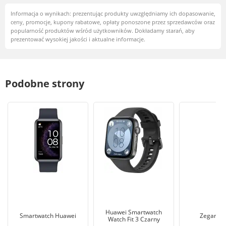
Informacja o wynikach: prezentując produkty uwzględniamy ich dopasowanie,
ceny, promocje, kupony rabatowe, opłaty ponoszone przez sprzedawców oraz
popularność produktów wśród użytkowników. Dokładamy starań, aby
prezentować wysokiej jakości i aktualne informacje.
Podobne strony
Huawei Smartwatch
Smartwatch Huawei
Zegarek 
Watch Fit 3 Czarny