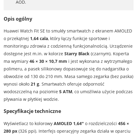
AOD.
Opis ogólny
Huawei Watch Fit SE to smukły smartwatch z ekranem AMOLED
o przekątnej
1,64 cala
, który łączy funkcje sportowe i
monitoringu zdrowia z codzienną funkcjonalnością. Urządzenie
dostępne jest m.in. w kolorze
Starry Black
(czarnym). Koperta
ma wymiary
46 × 30 × 10,7 mm
i jest wykonana z wytrzymałego
polimeru, a pasek silikonowy dopasowuje się do nadgarstka o
obwodzie od 130 do 210 mm. Masa samego zegarka (bez paska)
wynosi około
21 g
. Smartwatch oferuje odporność
wodoszczelną na poziomie
5 ATM
, co umożliwia użycie podczas
pływania w płytkiej wodzie.
Specyfikacje techniczne
Wyświetlacz to kolorowy
AMOLED 1,64″
o rozdzielczości
456 ×
280 px
(326 ppi). Interfejs operacyjny zegarka działa w oparciu