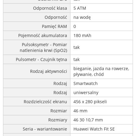
Odporność klasa
5 ATM
Odporność
na wodę
Pamięć RAM
0
Pojemność akumulatora
180 mAh
Pulsoksymetr - Pomiar
tak
natlenienia krwi (SpO2)
Pulsometr - Czujnik tętna
tak
bieganie, jazda na rowerze,
Rodzaj aktywności
pływanie, chód
Rodzaj
Smartwatch
Rodzaj
uniwersalny
Rozdzielczość ekranu
456 x 280 pikseli
Rozmiar
46 mm
Rozmiary
46 30 10,7 mm
Seria - wariantowanie
Huawei Watch Fit SE