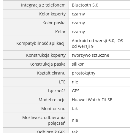
Integracja z telefonem
Bluetooth 5.0
Kolor koperty
czarny
Kolor paska
czarny
Kolor
czarny
Android od wersji 6.0, iOS
Kompatybilność aplikacji
od wersji 9
Konstrukcja koperty
tworzywo sztuczne
Konstrukcja paska
silikon
Kształt ekranu
prostokątny
LTE
nie
Łączność
GPS
Model relacje
Huawei Watch Fit SE
Monitor snu
tak
Możliwość odbierania
nie
połączeń
Odbiornik GPS
tak