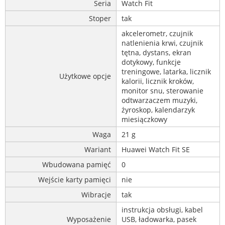
Seria
Watch Fit
Stoper
tak
akcelerometr, czujnik
natlenienia krwi, czujnik
tętna, dystans, ekran
dotykowy, funkcje
treningowe, latarka, licznik
Użytkowe opcje
kalorii, licznik kroków,
monitor snu, sterowanie
odtwarzaczem muzyki,
żyroskop, kalendarzyk
miesiączkowy
Waga
21 g
Wariant
Huawei Watch Fit SE
Wbudowana pamięć
0
Wejście karty pamięci
nie
Wibracje
tak
instrukcja obsługi, kabel
Wyposażenie
USB, ładowarka, pasek