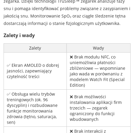
zegarka. Dzięki technologii TruSleep™ zegarek analizuje fazy
snu i pomaga identyfikować problemy związane z zasypianiem i
jakością snu. Monitorowanie SpO₂ oraz ciągłe śledzenie tętna
dostarczają informacji o stanie fizjologicznym użytkownika.
Zalety i wady
Zalety
Wady
❌ Brak modułu NFC, co
uniemożliwia płatności
✅ Ekran AMOLED o dobrej
zbliżeniowe — wspomniane
jasności, zapewniający
jako wada w porównaniu z
czytelność treści
modelem Watch Fit (Special
Edition)
✅ Obsługa wielu trybów
❌ Brak możliwości
treningowych (ok. 96
instalowania aplikacji firm
dyscyplin) i rozbudowane
trzecich — zegarek
funkcje monitorowania
ograniczony do funkcji
zdrowia (tętno, saturacja,
wbudowanych
sen)
❌ Brak interakcji z