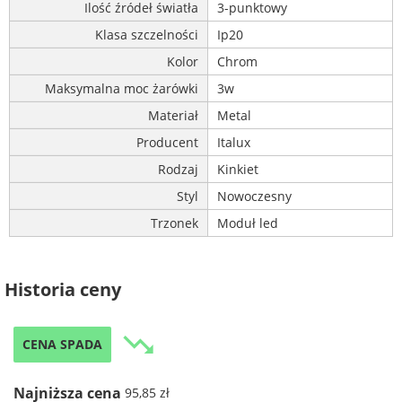
Ilość źródeł światła
3-punktowy
Klasa szczelności
Ip20
Kolor
Chrom
Maksymalna moc żarówki
3w
Materiał
Metal
Producent
Italux
Rodzaj
Kinkiet
Styl
Nowoczesny
Trzonek
Moduł led
Historia ceny
trending_down
CENA SPADA
Najniższa cena
95,85 zł