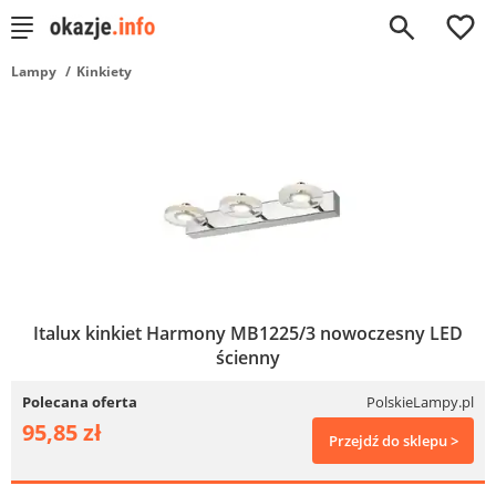
0
Lampy
Kinkiety
Italux kinkiet Harmony MB1225/3 nowoczesny LED
ścienny
Polecana oferta
PolskieLampy.pl
95,85 zł
Przejdź do sklepu >