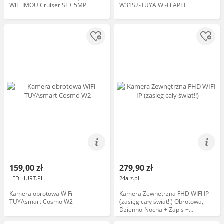
WiFi IMOU Cruiser SE+ 5MP
W31S2-TUYA Wi-Fi APTI
159,00 zł
279,90 zł
LED-HURT.PL
24a-z.pl
Kamera obrotowa WiFi
Kamera Zewnętrzna FHD WIFI IP
TUYAsmart Cosmo W2
(zasięg cały świat!!) Obrotowa,
Dzienno-Nocna + Zapis +
Powiadomienia.