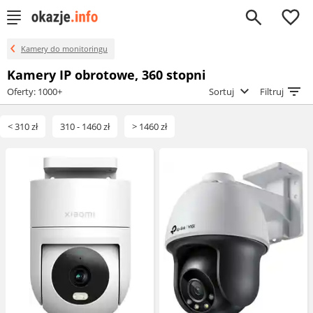
0
Kamery do monitoringu
Kamery IP obrotowe, 360 stopni
Oferty: 1000+
Sortuj
Filtruj
< 310 zł
310 - 1460 zł
> 1460 zł