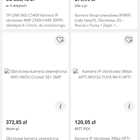
w 4 sklepach
24a-z.pl
TP-LINK VIGI C540V Kamera IP
Kamera Bezprzewodowa IP/WIFI
obrotowa 4MP 2560x1440 30FPS
(cały świat!!), Obrotowa, Dz.-
obiektyw 4-12mm, do monitoringu
Nocna z Fonią + Zapis +
Powiadomienia...
372,85 zł
120,05 zł
4kom.pl
RETT-POL
Obrotowa kamera zewnętrzna
Kamera IP obrotowa 3Mpx APTI-