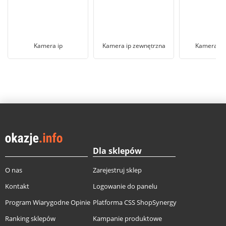
Kamera ip
Kamera ip zewnętrzna
Kamera i
Dla sklepów
O nas
Zarejestruj sklep
Kontakt
Logowanie do panelu
Program Wiarygodne Opinie
Platforma CSS ShopSynergy
Ranking sklepów
Kampanie produktowe