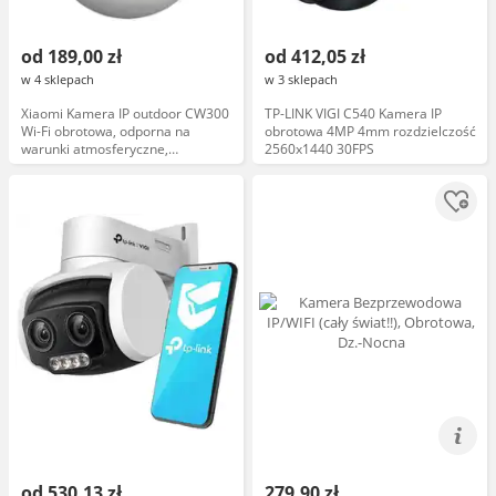
od 189,00 zł
od 412,05 zł
w 4 sklepach
w 3 sklepach
Xiaomi Kamera IP outdoor CW300
TP-LINK VIGI C540 Kamera IP
Wi-Fi obrotowa, odporna na
obrotowa 4MP 4mm rozdzielczość
warunki atmosferyczne,
2560x1440 30FPS
rozdzielczość Full HD, zasilanie
zewnętrzne
od 530,13 zł
279,90 zł