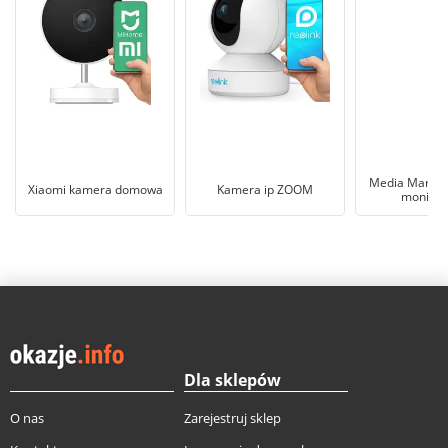
Media Markt 
Xiaomi kamera domowa
Kamera ip ZOOM
monitor
Dla sklepów
O nas
Zarejestruj sklep