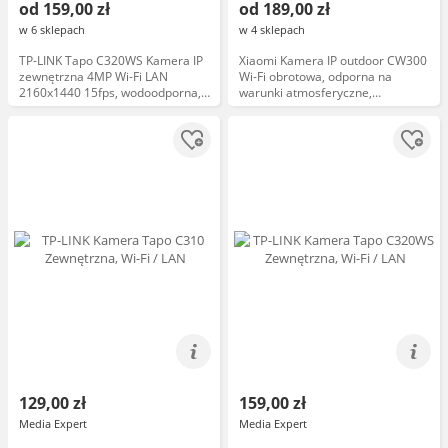
od 159,00 zł
od 189,00 zł
w 6 sklepach
w 4 sklepach
TP-LINK Tapo C320WS Kamera IP
Xiaomi Kamera IP outdoor CW300
zewnętrzna 4MP Wi-Fi LAN
Wi-Fi obrotowa, odporna na
2160x1440 15fps, wodoodporna, z
warunki atmosferyczne,
czujnikiem ruchu
rozdzielczość Full HD, zasilanie
zewnętrzne
129,00 zł
159,00 zł
Media Expert
Media Expert