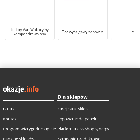
Le Toy Van Wakacyjny
Tor wyścigowy zabawka
Auto
kamper drewniany
Dla sklepów
O nas
Zarejestruj sklep
Kontakt
Logowanie do panelu
Program Wiarygodne Opinie
Platforma CSS ShopSynergy
Ranking sklepów
Kampanie produktowe