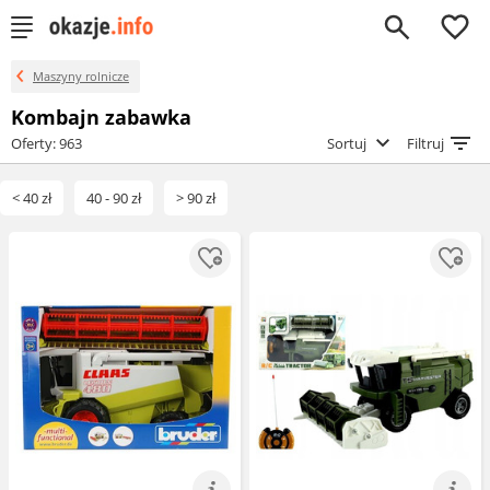
0
Maszyny rolnicze
Kombajn zabawka
Oferty: 963
Sortuj
Filtruj
< 40 zł
40 - 90 zł
> 90 zł