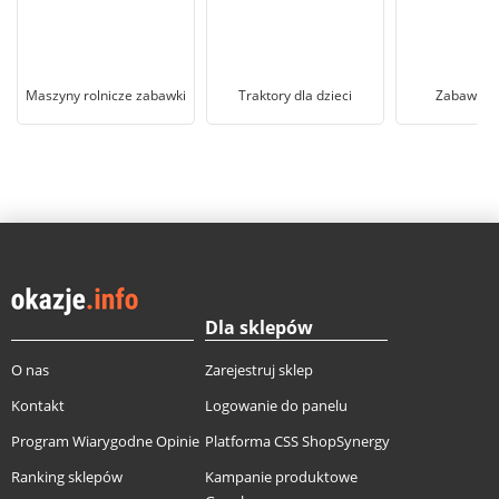
Maszyny rolnicze zabawki
Traktory dla dzieci
Zabawki B
Dla sklepów
O nas
Zarejestruj sklep
Kontakt
Logowanie do panelu
Program Wiarygodne Opinie
Platforma CSS ShopSynergy
Ranking sklepów
Kampanie produktowe