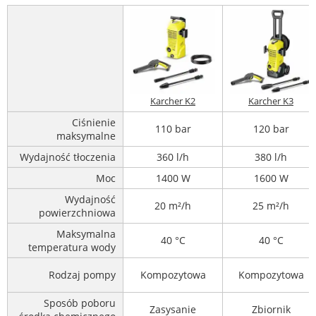
Karcher K2
Karcher K3
Ciśnienie
110 bar
120 bar
maksymalne
Wydajność tłoczenia
360 l/h
380 l/h
Moc
1400 W
1600 W
Wydajność
20 m²/h
25 m²/h
powierzchniowa
Maksymalna
40 °C
40 °C
temperatura wody
Rodzaj pompy
Kompozytowa
Kompozytowa
Sposób poboru
Zasysanie
Zbiornik