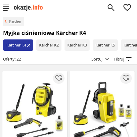
0
Karcher
Myjka ciśnieniowa Kärcher K4
Karcher K4
Karcher K2
Karcher K3
Karcher K5
Karche
close
Oferty: 22
Sortuj
Filtruj