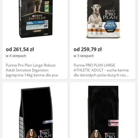
od 261,54 zł
od 259,79 zł
w 4 sklepach
w 3 sklepach
Purina Pro Plan Large Robust
Purina PRO PLAN LARGE
Adult Sensitive Digestion
ATHLETIC ADULT - sucha karma
Jagnięcina 14kg karma dla psa
dla dorosłych psów dużych ras
14kg