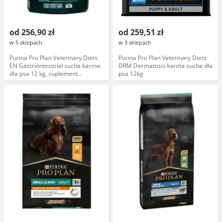
od 256,90 zł
od 259,51 zł
w 5 sklepach
w 3 sklepach
Purina Pro Plan Veterinary Diets
Purina Pro Plan Veterinary Diets
EN Gastrointestinal sucha karma
DRM Dermatosis karma sucha dla
dla psa 12 kg, suplement
psa 12kg
probiotyczny FortiFlora 30 x 1 g