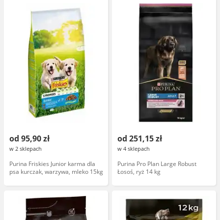
od 95,90 zł
od 251,15 zł
w 2 sklepach
w 4 sklepach
Purina Friskies Junior karma dla
Purina Pro Plan Large Robust
psa kurczak, warzywa, mleko 15kg
Łosoś, ryż 14 kg