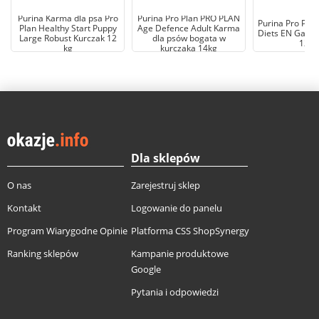
Purina Karma dla psa Pro
Purina Pro Plan PRO PLAN
Purina Pro Plan
Plan Healthy Start Puppy
Age Defence Adult Karma
Diets EN Gastro
Large Robust Kurczak 12
dla psów bogata w
12 k
kg
kurczaka 14kg
Dla sklepów
O nas
Zarejestruj sklep
Kontakt
Logowanie do panelu
Program Wiarygodne Opinie
Platforma CSS ShopSynergy
Ranking sklepów
Kampanie produktowe
Google
Pytania i odpowiedzi