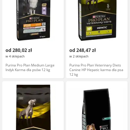
od 280,02 zł
od 248,47 zł
w 4 sklepach
w 2 sklepach
Purina Pro Plan Medium Large
Purina Pro Plan Veterinary Diets
Indyk Karma dla psów 12 kg
Canine HP Hepatic karma dla psa
12 kg