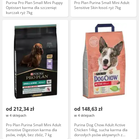
Purina Pro Plan Small Mini Puppy
Pro Plan Purina Small Mini Adult
Optistart karma dla szczeniąt
Sensitive Skin łosoś ryż 7kg
kurczak ryż 7kg
od 212,34 zł
od 148,63 zł
w 4 sklepach
w 4 sklepach
Pro Plan Purina Small Mini Adult
Purina Dog Chow Adult Active
Sensitive Digestion karma dla
Chicken 14kg, sucha karma dla
psów, indyk, bez zbóż, 7 kg
dorosłych psów aktywnych z