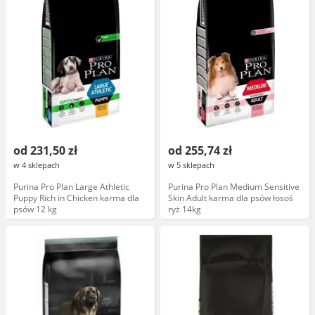
od 231,50 zł
od 255,74 zł
w 4 sklepach
w 5 sklepach
Purina Pro Plan Large Athletic
Purina Pro Plan Medium Sensitive
Puppy Rich in Chicken karma dla
Skin Adult karma dla psów łosoś
psów 12 kg
ryż 14kg