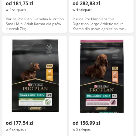
od 181,75 zł
od 282,83 zł
w 4 sklepach
w 4 sklepach
Purina Pro Plan Everyday Nutrition
Purina Pro Plan Sensitive
Small Mini Adult Karma dla psów
Digestion Large Athletic Adult
kurczak 7kg
Karma dla psów jagnięcina ryż
14kg
od 177,54 zł
od 156,99 zł
w 4 sklepach
w 5 sklepach