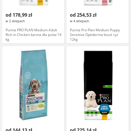
od 178,99 zł
od 254,53 zł
w 2 sklepach
w 4 sklepach
Purina PRO PLAN Medium Adult
Purina Pro Plan Medium Puppy
Rich in Chicken karma dla psów 14
Sensitive Optiderma łosoś ryż
kg
12kg
od 144,13 zł
od 225,14 zł