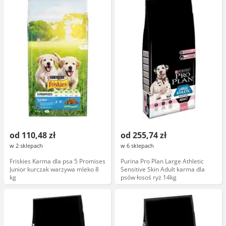
od 110,48 zł
od 255,74 zł
w 2 sklepach
w 6 sklepach
Friskies Karma dla psa 5 Promises
Purina Pro Plan Large Athletic
Junior kurczak warzywa mleko 8
Sensitive Skin Adult karma dla
kg
psów łosoś ryż 14kg