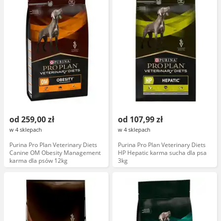
od 259,00 zł
od 107,99 zł
w 4 sklepach
w 4 sklepach
Purina Pro Plan Veterinary Diets
Purina Pro Plan Veterinary Diets
Canine OM Obesity Management
HP Hepatic karma sucha dla psa
karma dla psów 12kg
3kg