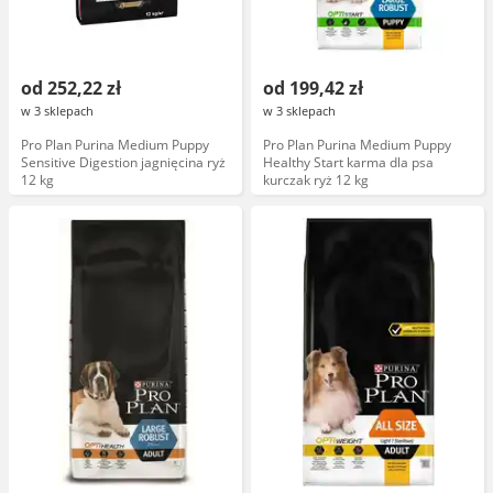
od 252,22 zł
od 199,42 zł
w 3 sklepach
w 3 sklepach
Pro Plan Purina Medium Puppy
Pro Plan Purina Medium Puppy
Sensitive Digestion jagnięcina ryż
Healthy Start karma dla psa
12 kg
kurczak ryż 12 kg