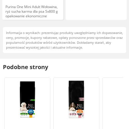
Purina One Mini Adult Wołowina,
ryż sucha karma dla psa 5x800 g
opakowanie ekonomiczne
Informacja o wynikach: prezentując produkty uwzględniamy ich dopasowanie,
ceny, promocje, kupony rabatowe, opłaty ponoszone przez sprzedawców oraz
popularność produktów wśród użytkowników. Dokładamy starań, aby
prezentować wysokiej jakości i aktualne informacje.
Podobne strony