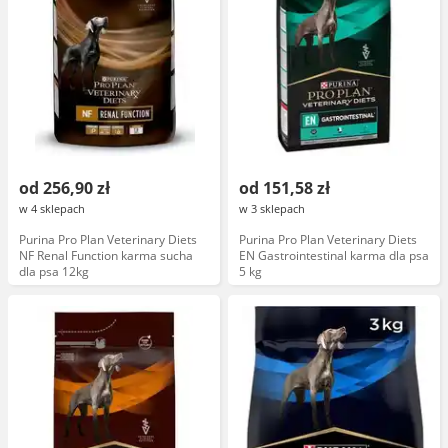
od 256,90 zł
od 151,58 zł
w 4 sklepach
w 3 sklepach
Purina Pro Plan Veterinary Diets
Purina Pro Plan Veterinary Diets
NF Renal Function karma sucha
EN Gastrointestinal karma dla psa
dla psa 12kg
5 kg