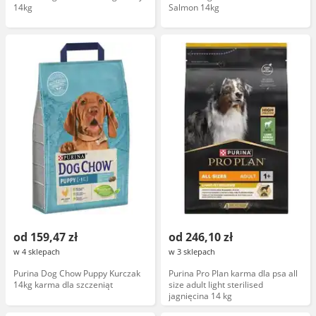
14kg
Salmon 14kg
od 159,47 zł
od 246,10 zł
w 4 sklepach
w 3 sklepach
Purina Dog Chow Puppy Kurczak
Purina Pro Plan karma dla psa all
14kg karma dla szczeniąt
size adult light sterilised
jagnięcina 14 kg