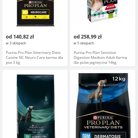
od 140,82 zł
od 258,99 zł
w 3 sklepach
w 5 sklepach
Purina Pro Plan Veterinary Diets
Purina Pro Plan Sensitive
Canine NC Neuro Care karma dla
Digestion Medium Adult Karma
psa 3 kg
dla psów jagnięcina 14kg