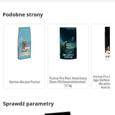
Podobne strony
Purina Pro Pla
Purina Pro Plan Veterinary
Age Defence A
Karma dla psa Purina
Diets EN Gastrointestinal -
dla psów b
12 kg
kurczaka
Sprawdź parametry