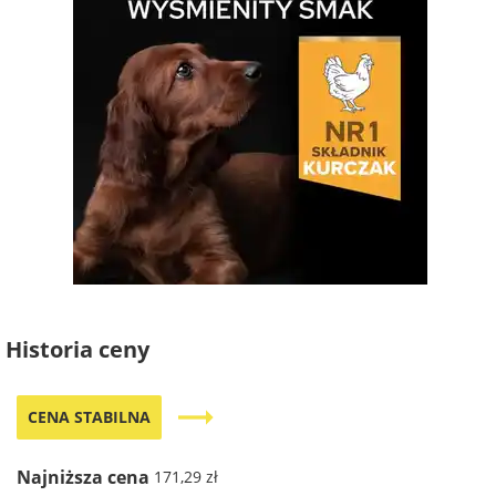
Historia ceny
trending_flat
CENA STABILNA
Najniższa cena
171,29 zł