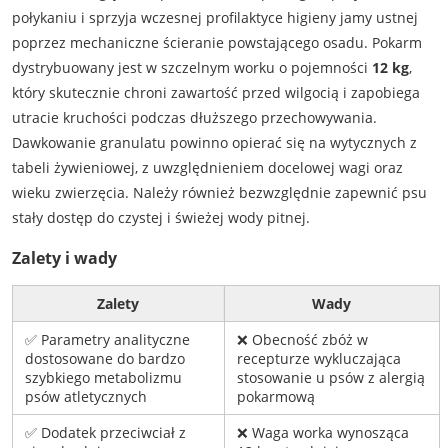
połykaniu i sprzyja wczesnej profilaktyce higieny jamy ustnej
poprzez mechaniczne ścieranie powstającego osadu. Pokarm
dystrybuowany jest w szczelnym worku o pojemności
12 kg
,
który skutecznie chroni zawartość przed wilgocią i zapobiega
utracie kruchości podczas dłuższego przechowywania.
Dawkowanie granulatu powinno opierać się na wytycznych z
tabeli żywieniowej, z uwzględnieniem docelowej wagi oraz
wieku zwierzęcia. Należy również bezwzględnie zapewnić psu
stały dostęp do czystej i świeżej wody pitnej.
Zalety i wady
Zalety
Wady
✅ Parametry analityczne
❌ Obecność zbóż w
dostosowane do bardzo
recepturze wykluczająca
szybkiego metabolizmu
stosowanie u psów z alergią
psów atletycznych
pokarmową
✅ Dodatek przeciwciał z
❌ Waga worka wynosząca