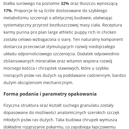
białka surowego na poziomie
32%
oraz tłuszczu wynoszącą
17%
. Proporcje te są ściśle dostosowane do szybkiego
metabolizmu szczeniąt o atletycznej budowie, ułatwiając
systematyczny przyrost beztłuszczowej masy ciała. Receptura
karmy purina pro plan large athletic puppy rich in chicken
została celowo wzbogacona o siarę. Ten naturalny komponent
dostarcza przeciwciał stymulujących rozwój niedojrzałego
układu odpornościowego szczenięcia. Dodatek odpowiednio
zbilansowanych minerałów oraz witamin wspiera rozwój
mocnego kośćca i chrząstek stawowych, które u szybko
rosnących psów ras dużych są poddawane codziennym, bardzo
dużym obciążeniom mechanicznym.
Forma podania i parametry opakowania
Fizyczna struktura oraz kształt suchego granulatu zostały
dopasowane do możliwości anatomicznych szerokich szczęk
młodych psów ras dużych. Taka budowa chrupek wymusza
dokładne rozgryzanie pokarmu, co zapobiega łapczywemu