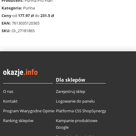
Producent:
Purina Pro Plan
Kategoria:
Purina
Ceny
od
177.97 zł
do
231.5 zł
EAN:
7613035120365
SKU:
OI_27181865
Dla sklepów
O nas
Zarejestruj sklep
Kontakt
Logowanie do panelu
Program Wiarygodne Opinie
Platforma CSS ShopSynergy
Ranking sklepów
Kampanie produktowe
Google