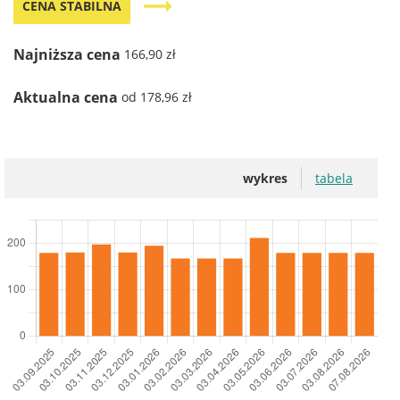
trending_flat
CENA STABILNA
Najniższa cena
166,90 zł
Aktualna cena
od 178,96 zł
wykres
tabela