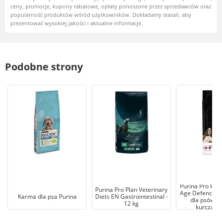
ceny, promocje, kupony rabatowe, opłaty ponoszone przez sprzedawców oraz
popularność produktów wśród użytkowników. Dokładamy starań, aby
prezentować wysokiej jakości i aktualne informacje.
Podobne strony
Purina Pro Pla
Purina Pro Plan Veterinary
Age Defence A
Karma dla psa Purina
Diets EN Gastrointestinal -
dla psów b
12 kg
kurczaka