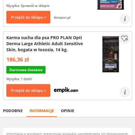
Wysyłka: Sprawdź w sklepie
Przejdź do sklepu >
Amazon.pl
Karma sucha dla psa PRO PLAN Opti
Derma Large Athletic Adult Sensitive
Skin, bogata w łososia, 14 kg.
186,36 zł
Darmowa dostawa
Wysyłka: 1 dzień
Przejdź do sklepu >
PODOBNE
INFORMACJE
OPINIE
Informacja o wynikach: prezentując produkty uwzględniamy ich dopasowanie,