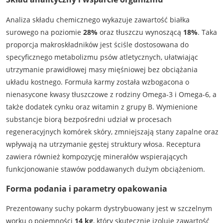
Analiza składu chemicznego wykazuje zawartość białka
surowego na poziomie
28%
oraz tłuszczu wynoszącą
18%
. Taka
proporcja makroskładników jest ściśle dostosowana do
specyficznego metabolizmu psów atletycznych, ułatwiając
utrzymanie prawidłowej masy mięśniowej bez obciążania
układu kostnego. Formuła karmy została wzbogacona o
nienasycone kwasy tłuszczowe z rodziny Omega-3 i Omega-6, a
także dodatek cynku oraz witamin z grupy B. Wymienione
substancje biorą bezpośredni udział w procesach
regeneracyjnych komórek skóry, zmniejszają stany zapalne oraz
wpływają na utrzymanie gęstej struktury włosa. Receptura
zawiera również kompozycję minerałów wspierających
funkcjonowanie stawów poddawanych dużym obciążeniom.
Forma podania i parametry opakowania
Prezentowany suchy pokarm dystrybuowany jest w szczelnym
worku o pojemności
14 kg
, który skutecznie izoluje zawartość