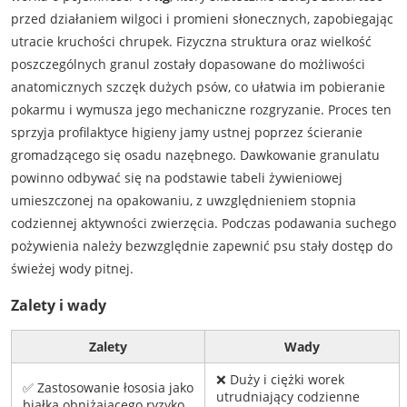
przed działaniem wilgoci i promieni słonecznych, zapobiegając
utracie kruchości chrupek. Fizyczna struktura oraz wielkość
poszczególnych granul zostały dopasowane do możliwości
anatomicznych szczęk dużych psów, co ułatwia im pobieranie
pokarmu i wymusza jego mechaniczne rozgryzanie. Proces ten
sprzyja profilaktyce higieny jamy ustnej poprzez ścieranie
gromadzącego się osadu nazębnego. Dawkowanie granulatu
powinno odbywać się na podstawie tabeli żywieniowej
umieszczonej na opakowaniu, z uwzględnieniem stopnia
codziennej aktywności zwierzęcia. Podczas podawania suchego
pożywienia należy bezwzględnie zapewnić psu stały dostęp do
świeżej wody pitnej.
Zalety i wady
Zalety
Wady
❌ Duży i ciężki worek
✅ Zastosowanie łososia jako
utrudniający codzienne
białka obniżającego ryzyko