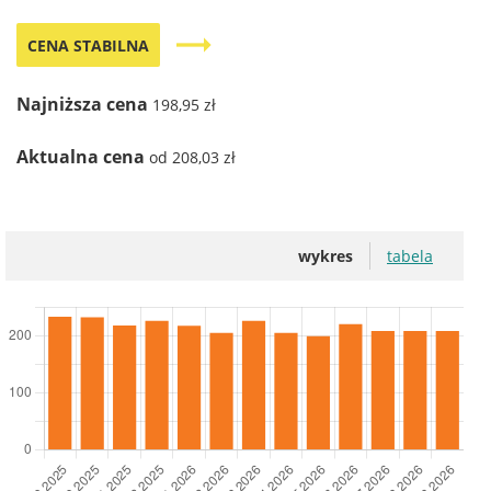
trending_flat
CENA STABILNA
Najniższa cena
198,95 zł
Aktualna cena
od 208,03 zł
wykres
tabela