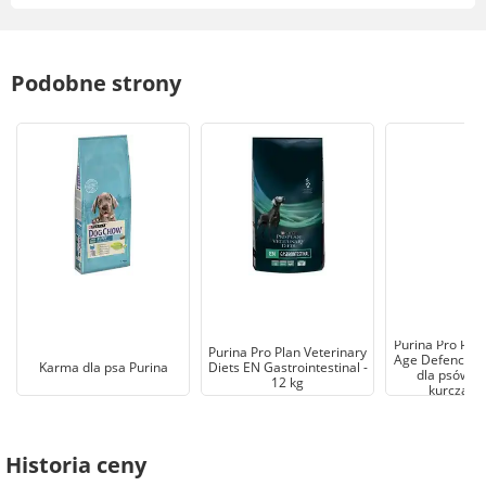
Podobne strony
Purina Pro Pla
Purina Pro Plan Veterinary
Age Defence A
Karma dla psa Purina
Diets EN Gastrointestinal -
dla psów b
12 kg
kurczaka
Historia ceny