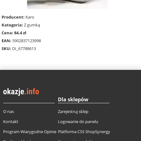
Producent:
Karo
Kategoria:
Z gumką
Cena: 84.4 zł
EAN:
5902837123998
SKU:
OI_67788613
Dla sklepów
O nas
Zarejestruj sklep
Kontakt
Logowanie do panelu
Program Wiarygodne Opinie
Platforma CSS ShopSynergy