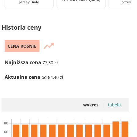
Jersey Białe
przeście
Historia ceny
trending_up
CENA ROŚNIE
Najniższa cena
77,30 zł
Aktualna cena
od 84,40 zł
wykres
tabela