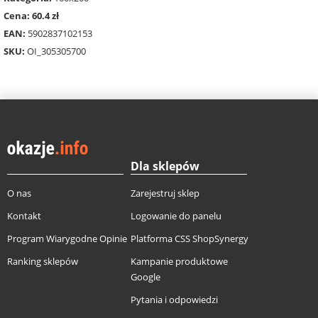
Cena: 60.4 zł
EAN:
5902837102153
SKU:
OI_305305700
Dla sklepów
O nas
Zarejestruj sklep
Kontakt
Logowanie do panelu
Program Wiarygodne Opinie
Platforma CSS ShopSynergy
Ranking sklepów
Kampanie produktowe
Google
Pytania i odpowiedzi