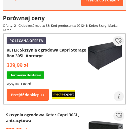
Przejdź do sklepu >
Porównaj ceny
Oferty: 2
, Głębokość mebla: 53; Kod producenta: 001241; Kolor: Szary; Marka:
Keter
POLECANA OFERTA
KETER Skrzynia ogrodowa Capri Storage
Box 305L Antracyt
329,99 zł
Darmowa dostawa
Wysyłka: 1 dzień
Przejdź do sklepu >
Skrzynia ogrodowa Keter Capri 305L,
antracytowa