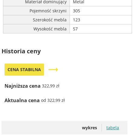
Materiał dominujący
Metal
Pojemność skrzyni
305
Szerokość mebla
123
Wysokość mebla
57
Historia ceny
trending_flat
CENA STABILNA
Najniższa cena
322,99 zł
Aktualna cena
od 322,99 zł
wykres
tabela