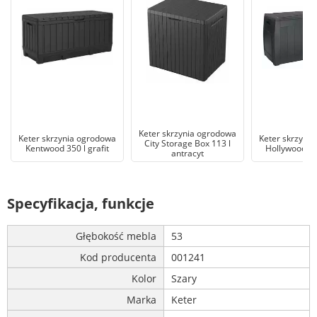
Keter skrzynia ogrodowa
Keter skrzynia ogrodowa
Keter skrzyni
City Storage Box 113 l
Kentwood 350 l grafit
Hollywood 270
antracyt
Specyfikacja, funkcje
Głębokość mebla
53
Kod producenta
001241
Kolor
Szary
Marka
Keter